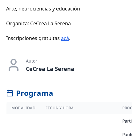
Arte, neurociencias y educación
Organiza: CeCrea La Serena
Inscripciones gratuitas
acá
.
Autor
CeCrea La Serena
Programa
MODALIDAD
FECHA Y HORA
PROGR
Partici
Paulo