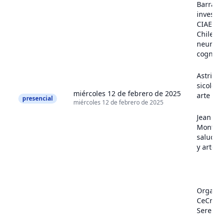
Barraza
investi
CIAE U.
Chile,
neuroci
cogniti
Astrid 
sicologí
miércoles 12 de febrero de 2025
arte
presencial
miércoles 12 de febrero de 2025
Jean
Montec
salud 
y arte
Organi
CeCrea
Serena