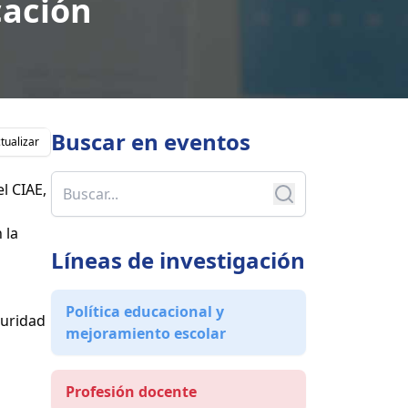
cación
Buscar en
eventos
tualizar
el CIAE,
 la
Líneas de investigación
Política educacional y
guridad
mejoramiento escolar
Profesión docente