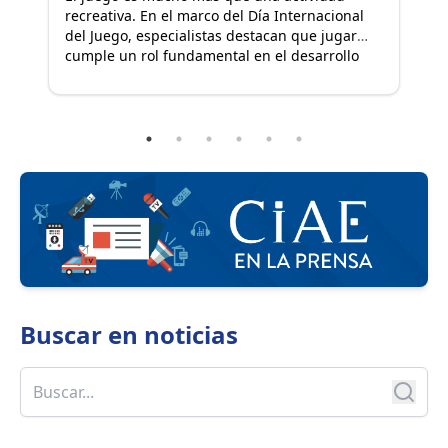
recreativa. En el marco del Día Internacional
ce
del Juego, especialistas destacan que jugar
un
cumple un rol fundamental en el desarrollo
ll
integral de niñas y
e
niños permitiéndoles explorar el mundo,
pr
expresar emociones, fortalecer vínculos y
fo
desarrollar aprendizajes esenciales.
y 
en
CI
Buscar en
noticias