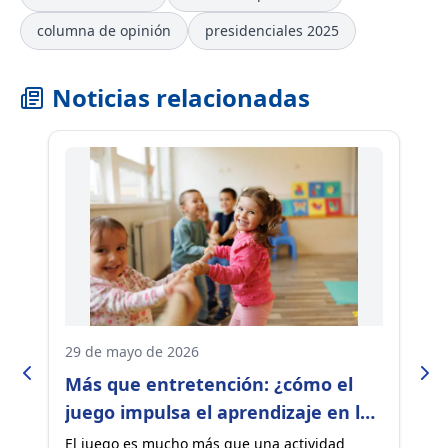
columna de opinión
presidenciales 2025
Noticias relacionadas
29 de mayo de 2026
08
Más que entretención: ¿cómo el
O
en
juego impulsa el aprendizaje en la
e
primera infancia?
e
e
El juego es mucho más que una actividad
En