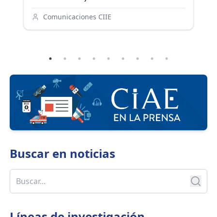
ma
co
Comunicaciones CIIE
es
Re
Do
Ke
Ol
In
De
C
As
Co
Buscar en
noticias
Líneas de investigación