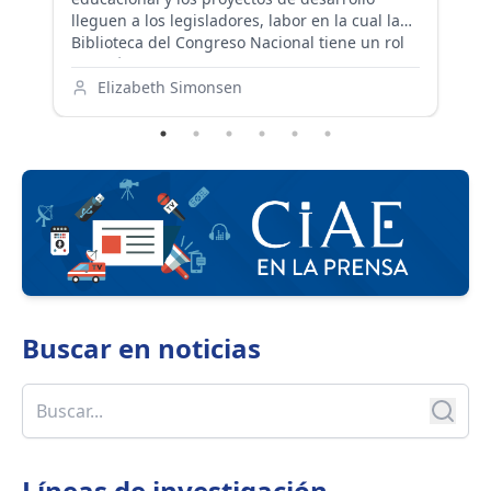
colaboración
lleguen a los legisladores, labor en la cual la
re
Biblioteca del Congreso Nacional tiene un rol
le
e
estratégico.
pr
pe
Elizabeth Simonsen
au
co
ve
Buscar en
noticias
Líneas de investigación