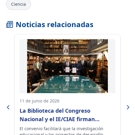
Ciencia
Noticias relacionadas
11 de junio de 2026
13
La Biblioteca del Congreso
¿
Nacional y el IE/CIAE firman
D
estratégico convenio de
e
El convenio facilitará que la investigación
Ce
 y
educacional y los proyectos de desarrollo
pe