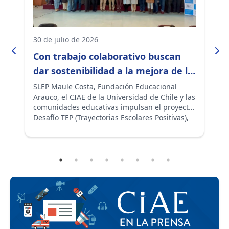
30 de julio de 2026
13
Con trabajo colaborativo buscan
D
dar sostenibilidad a la mejora de la
s
asistencia escolar
c
SLEP Maule Costa, Fundación Educacional
Tr
Arauco, el CIAE de la Universidad de Chile y las
es
a
comunidades educativas impulsan el proyecto
se
Desafío TEP (Trayectorias Escolares Positivas),
Ma
iniciativa orientada a fortalecer la asistencia
el
escolar y promover trayectorias educativas
so
a
exitosas.
tr
tr