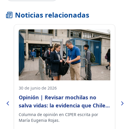
Noticias relacionadas
30 de junio de 2026
30
s
Opinión | Revisar mochilas no
E
salva vidas: la evidencia que Chile
o
no puede ignorar
m
a
Columna de opinión en CIPER escrita por
Lo
de
María Eugenia Rojas.
ob
a
su