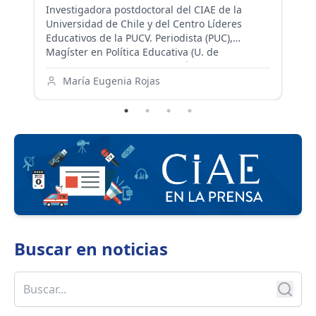
c
Investigadora postdoctoral del CIAE de la
o
pr
Universidad de Chile y del Centro Líderes
as
de
Educativos de la PUCV. Periodista (PUC),
on
re
Magíster en Política Educativa (U. de
Av
Washington) y Doctora en Política y Liderazgo
Ch
Educativo (UC Berkeley).
María Eugenia Rojas
re
Ca
Buscar en
noticias