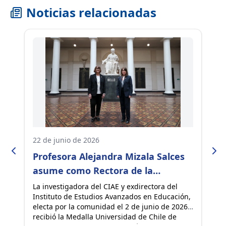
Noticias relacionadas
22 de junio de 2026
07
Profesora Alejandra Mizala Salces
G
asume como Rectora de la
v
Universidad de Chile
n
La investigadora del CIAE y exdirectora del
Cr
er
Instituto de Estudios Avanzados en Educación,
Pu
electa por la comunidad el 2 de junio de 2026,
Ma
recibió la Medalla Universidad de Chile de
es