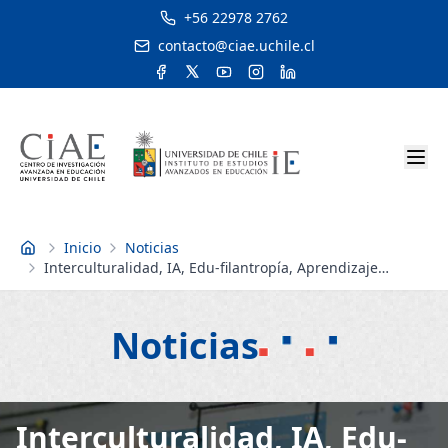
+56 22978 2762
contacto@ciae.uchile.cl
Inicio
Noticias
Inicio
Interculturalidad, IA, Edu-filantropía, Aprendizaje
basado en proyectos y más: Los temas expuestos por
investigadores del CIAE en el 2° Congreso de Educación
y Pedagogía
Noticias
Interculturalidad, IA, Edu-