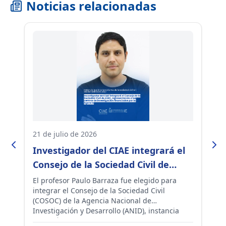
Noticias relacionadas
21 de julio de 2026
10
Investigador del CIAE integrará el
E
Consejo de la Sociedad Civil de
S
er
ANID, instancia que aporta a las
p
El profesor Paulo Barraza fue elegido para
Ac
integrar el Consejo de la Sociedad Civil
la
políticas de ciencia e investigación
s
a
(COSOC) de la Agencia Nacional de
Pa
del país
s
Investigación y Desarrollo (ANID), instancia
de
ar
que reúne a representantes de universidades,
qu