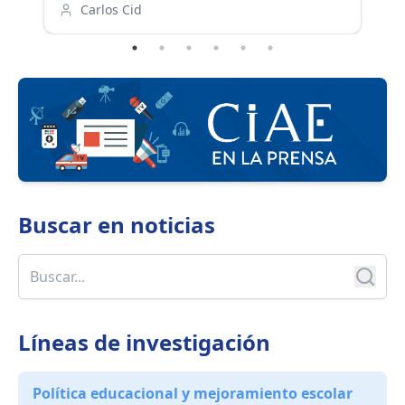
organizaciones de la sociedad civil y centros
el
Carlos Cid
de investigación para incorporar la
participación ciudadana en las políticas,
programas e instrumentos que impulsa la
Agencia.
Buscar en
noticias
Líneas de investigación
Política educacional y mejoramiento escolar