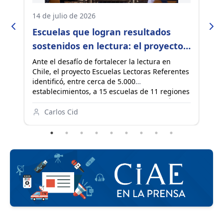
14 de julio de 2026
23
Escuelas que logran resultados
L
sostenidos en lectura: el proyecto
e
que busca llevar sus aprendizajes a
busca f
Ante el desafío de fortalecer la lectura en
De
a
Chile, el proyecto Escuelas Lectoras Referentes
U.
todo Chile
c
identificó, entre cerca de 5.000
de
ón
establecimientos, a 15 escuelas de 11 regiones
ma
con resultados sostenidos en comprensión
of
lectora. La iniciativa, impulsada por CIAE de la
es
Carlos Cid
Universidad de Chile, el Instituto Milenio
en
MISTRALL y la red Por un Chile que Lee,
or
estudia sus prácticas para convertir estas
la
experiencias en conocimiento, evidencia y
in
herramientas que fortalezcan la enseñanza de
de
la lectura en el país.