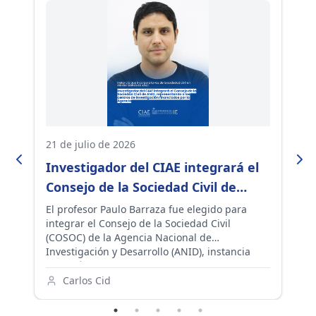
21 de julio de 2026
02
al
Investigador del CIAE integrará el
D
Consejo de la Sociedad Civil de
i
ANID, instancia que aporta a las
n
El profesor Paulo Barraza fue elegido para
A 
integrar el Consejo de la Sociedad Civil
ac
go
políticas de ciencia e investigación
f
(COSOC) de la Agencia Nacional de
Pa
del país
e
Investigación y Desarrollo (ANID), instancia
la
un
que reúne a representantes de universidades,
fo
los
organizaciones de la sociedad civil y centros
ev
Carlos Cid
la
de investigación para incorporar la
do
participación ciudadana en las políticas,
pr