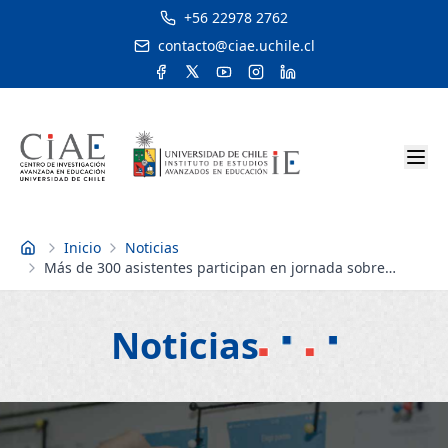
+56 22978 2762
contacto@ciae.uchile.cl
Inicio
Noticias
Inicio
Más de 300 asistentes participan en jornada sobre
Neurociencia y Educación organizada por el CIAE,
Mineduc y UV
Noticias