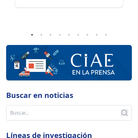
llamado busca ampliar la radiografía del
pr
ecosistema educativo construida en 2025.
pr
im
co
ap
ed
Buscar en
noticias
Líneas de investigación