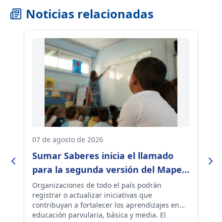
Noticias relacionadas
07 de agosto de 2026
05
Sumar Saberes inicia el llamado
D
para la segunda versión del Mapeo
p
de Iniciativas para la Mejora de
A
Organizaciones de todo el país podrán
Do
e
registrar o actualizar iniciativas que
es
Aprendizajes
e
contribuyan a fortalecer los aprendizajes en
de
educación parvularia, básica y media. El
jo