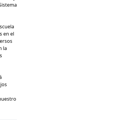
 Sistema
Escuela
s en el
versos
n la
s
á
ajos
 nuestro