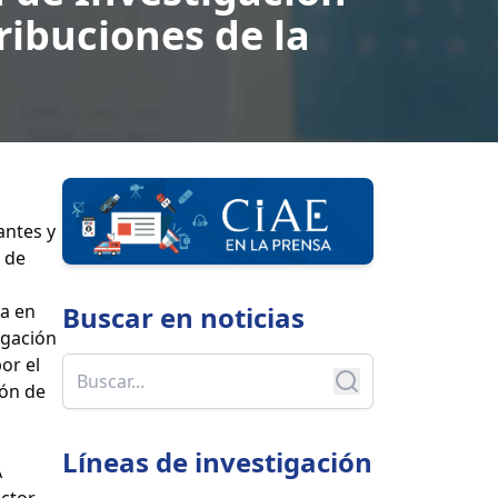
ribuciones de la
antes y
7 de
ca en
Buscar en
noticias
igación
por el
ión de
Líneas de investigación
A
ector