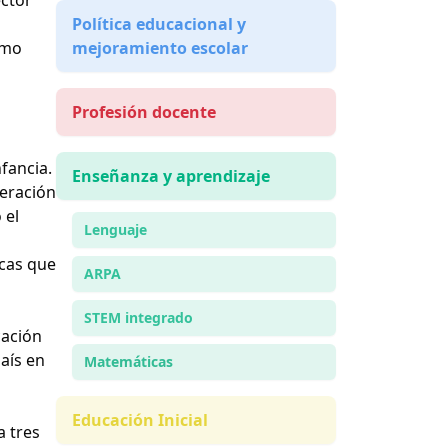
Política educacional y
omo
mejoramiento escolar
Profesión docente
fancia.
Enseñanza y aprendizaje
peración
 el
Lenguaje
icas que
ARPA
STEM integrado
cación
país en
Matemáticas
Educación Inicial
a tres