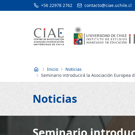
+56 22978 2762
contacto@ciae.uchile.cl
Inicio
Noticias
Inicio
Seminario introducirá la Asociación Europea de
pública
Noticias
Seminario introduc