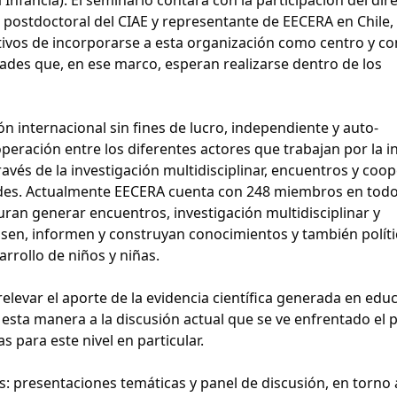
ra postdoctoral del CIAE y representante de EECERA en Chile,
etivos de incorporarse a esta organización como centro y c
idades que, en ese marco, esperan realizarse dentro de los
 internacional sin fines de lucro, independiente y auto-
eración entre los diferentes actores que trabajan por la in
vés de la investigación multidisciplinar, encuentros y coo
dades. Actualmente EECERA cuenta con 248 miembros en todo
uran generar encuentros, investigación multidisciplinar y
nsen, informen y construyan conocimientos y también polít
arrollo de niños y niñas.
 relevar el aporte de la evidencia científica generada en edu
de esta manera a la discusión actual que se ve enfrentado el 
as para este nivel en particular.
s: presentaciones temáticas y panel de discusión, en torno 