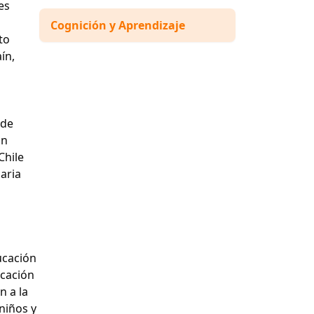
es
Cognición y Aprendizaje
to
ín,
 de
un
Chile
aria
ucación
ucación
n a la
niños y