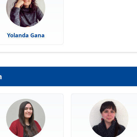
Yolanda Gana
n