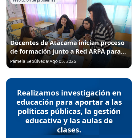
resolución de problemas
Docentes de Atacama inician proceso
de formación junto a Red ARPA para
fortalecer el aprendizaje en sus aulas
Pamela Sepúlveda
•
Ago 05, 2026
Realizamos investigación en
educación para aportar a las
políticas públicas, la gestión
educativa y las aulas de
clases.