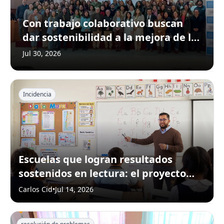
Con trabajo colaborativo buscan
dar sostenibilidad a la mejora de la
asistencia escolar
Jul 30, 2026
Incidencia
Escuelas que logran resultados
sostenidos en lectura: el proyecto
que busca llevar sus aprendizajes a
Carlos Cid
•
Jul 14, 2026
todo Chile