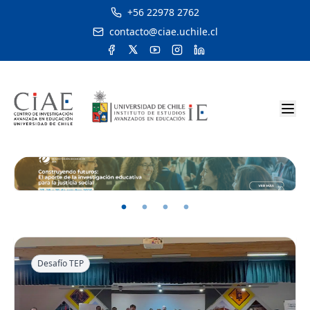
+56 22978 2762
contacto@ciae.uchile.cl
Desafío TEP