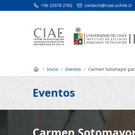
+56 22978 2762
contacto@ciae.uchile.cl
Inicio
Eventos
Carmen Sotomayor part
Inicio
Eventos
Carmen Sotomayor 