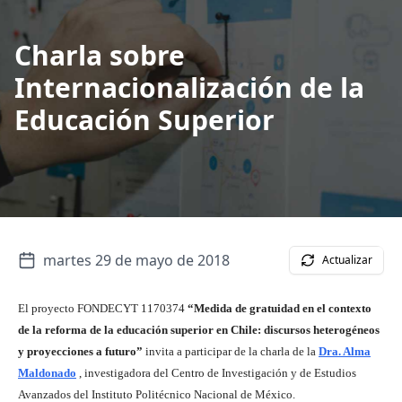
Charla sobre
Internacionalización de la
Educación Superior
martes 29 de mayo de 2018
Actualizar
El proyecto FONDECYT 1170374
“Medida de gratuidad en el contexto
de la reforma de la educación superior en Chile: discursos heterogéneos
y proyecciones a futuro”
invita a participar de la charla de la
Dra. Alma
Maldonado
, investigadora del Centro de Investigación y de Estudios
Avanzados del Instituto Politécnico Nacional de México.