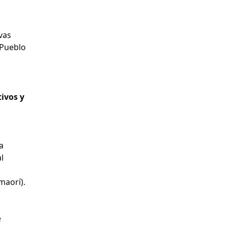
vas
 Pueblo
tivos y
a
l
a
maorí).
e