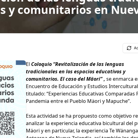
os y comunitarios en Nue
Ac
El
Coloquio “Revitalización de las lenguas
tradicionales en los espacios educativos y
comunitarios. El caso del Mäori”
,
se enmarca en
Encuentro de Educación y Estudios Intercultural
titulado: “Experiencias Educativas Comparadas 
Pandemia entre el Pueblo Mäori y Mapuche”.
Esta actividad se ha propuesto como objetivo re
analizar la experiencia educativa bicultural del 
Mäori y en particular, la experiencia Te Wänanga
Aotearoa de Nueva Zelandia, así también los de