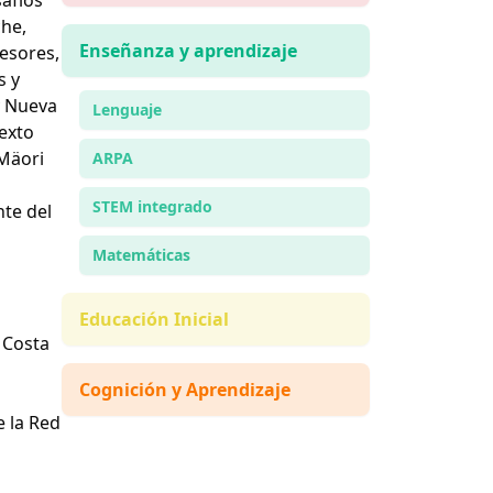
che,
Enseñanza y aprendizaje
fesores,
s y
y Nueva
Lenguaje
texto
 Mäori
ARPA
STEM integrado
te del
Matemáticas
Educación Inicial
0 Costa
Cognición y Aprendizaje
e la Red