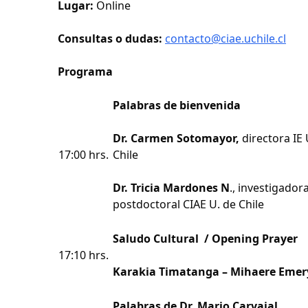
Lugar:
Online
Consultas o dudas:
contacto@ciae.uchile.cl
Programa
Palabras de bienvenida
Dr. Carmen Sotomayor,
directora IE 
17:00 hrs.
Chile
Dr. Tricia Mardones N
., investigador
postdoctoral CIAE U. de Chile
Saludo Cultural / Opening Prayer
17:10 hrs.
Karakia Timatanga – Mihaere Emer
Palabras de Dr. Mario Carvajal