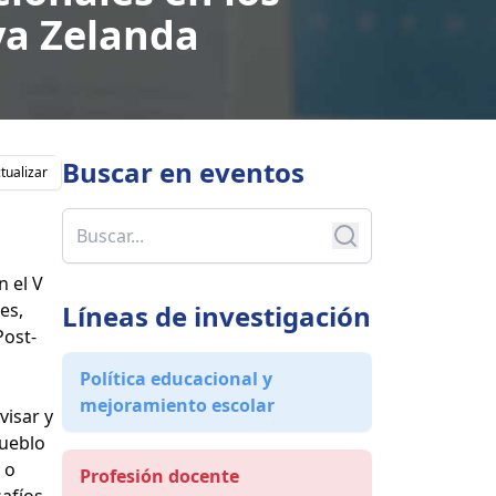
va Zelanda
Buscar en
eventos
tualizar
 el V
es,
Líneas de investigación
Post-
Política educacional y
mejoramiento escolar
visar y
pueblo
 o
Profesión docente
safíos