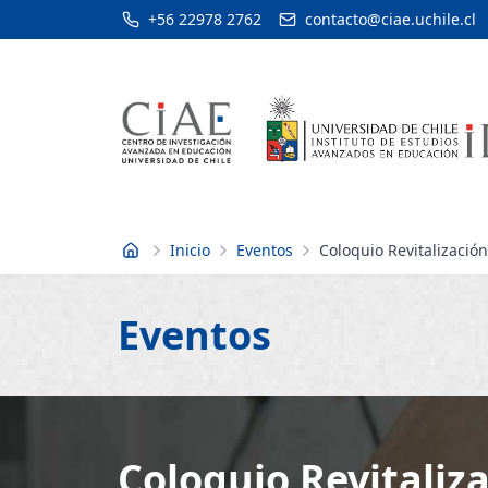
+56 22978 2762
contacto@ciae.uchile.cl
Inicio
Eventos
Coloquio Revitalizació
Inicio
Eventos
Coloquio Revitaliza