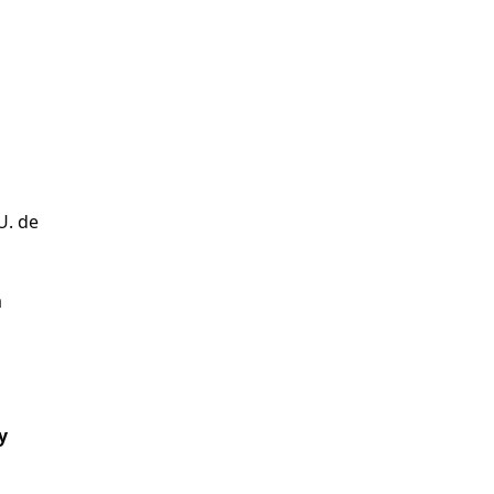
U. de
a
y