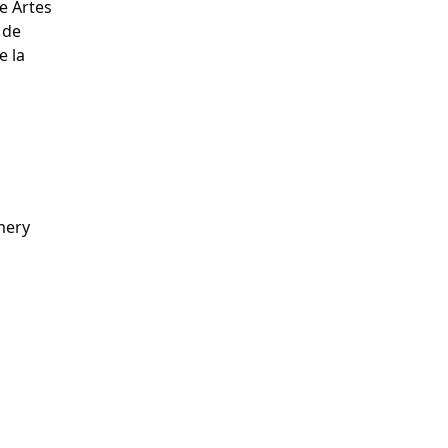
de Artes
 de
e la
mery