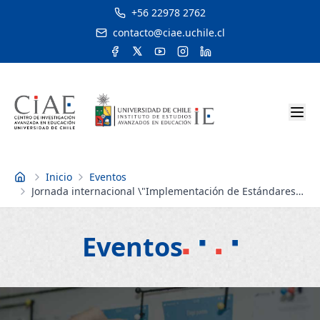
+56 22978 2762
contacto@ciae.uchile.cl
Inicio
Eventos
Inicio
Jornada internacional \"Implementación de Estándares
Disciplinarios: aportes y nudos críticos en la educación
parvularia\"
Eventos