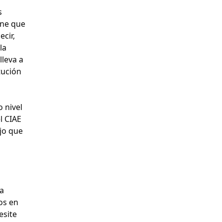
s
ene que
ecir,
la
lleva a
tución
 nivel
l CIAE
ajo que
 a
os en
esite