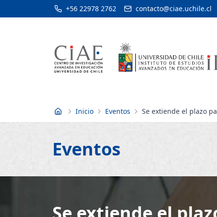
+56 22978 2762
contacto@ciae.uchile.cl
Inicio
Eventos
Se extiende el plazo p
Inicio
Eventos
Se extiende el pla