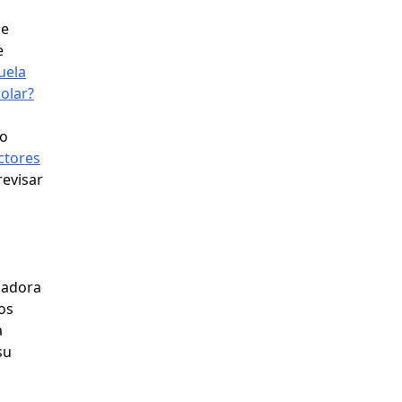
de
e
uela
olar?
ro
ectores
evisar
nadora
os
a
su