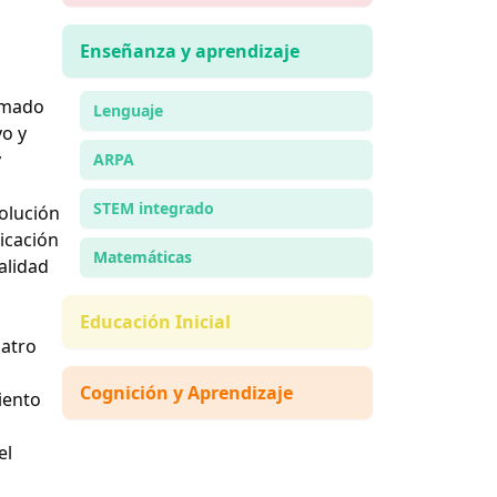
Enseñanza y aprendizaje
lomado
Lenguaje
vo y
y
ARPA
STEM integrado
solución
icación
Matemáticas
alidad
Educación Inicial
uatro
Cognición y Aprendizaje
iento
el