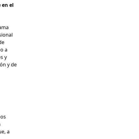
 en el
rama
sional
de
lo a
s y
ón y de
sos
a
ue, a