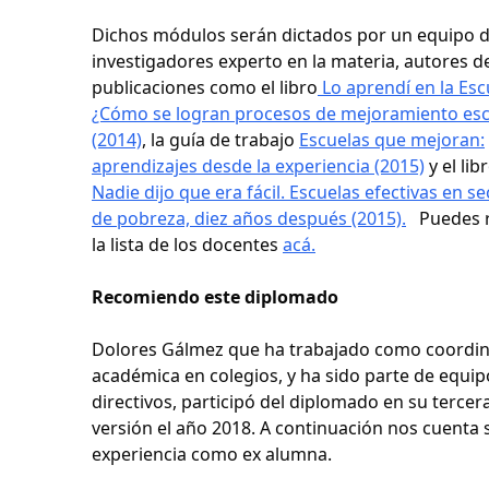
Dichos módulos serán dictados por un equipo 
investigadores experto en la materia, autores d
publicaciones como el libro
Lo aprendí en la Esc
¿Cómo se logran procesos de mejoramiento esc
(2014)
, la guía de trabajo
Escuelas que mejoran:
aprendizajes desde la experiencia (2015)
y el lib
Nadie dijo que era fácil. Escuelas efectivas en s
de pobreza, diez años después (2015).
Puedes r
la lista de los docentes
acá.
Recomiendo este diplomado
Dolores Gálmez que ha trabajado como coordi
académica en colegios, y ha sido parte de equip
directivos, participó del diplomado en su tercer
versión el año 2018. A continuación nos cuenta 
experiencia como ex alumna.