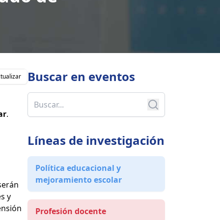
Buscar en
eventos
tualizar
ar
.
Líneas de investigación
a
Política educacional y
mejoramiento escolar
 serán
s y
ensión
Profesión docente