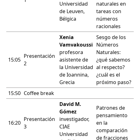
1
Universidad
naturales en
de Leuven,
tareas con
Bélgica
números
racionales
Xenia
Sesgo de los
Vamvakoussi
Números
profesora
Naturales:
Presentación
15:05
asistente de
¿qué sabemos
2
la Universidad
al respecto?
de Ioannina,
¿cuál es el
Grecia
próximo paso?
15:50
Coffee break
David M.
Patrones de
Gómez
pensamiento
Presentación
investigador,
16:20
en la
3
CIAE
comparación
Universidad
de fracciones