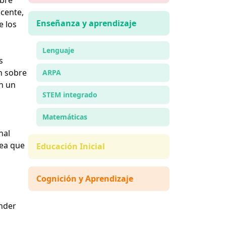
ocente,
Enseñanza y aprendizaje
e los
Lenguaje
s
n sobre
ARPA
n un
STEM integrado
Matemáticas
nal
rea que
Educación Inicial
Cognición y Aprendizaje
ender