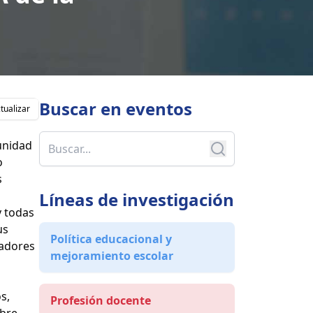
Buscar en
eventos
tualizar
unidad
o
s
Líneas de investigación
y todas
us
Política educacional y
gadores
mejoramiento escolar
s,
Profesión docente
obre