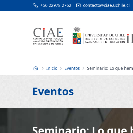
+56 22978 2762
contacto@ciae.uchile.cl
Inicio
Eventos
Seminario: Lo que hemo
Inicio
Eventos
Seminario: Lo que