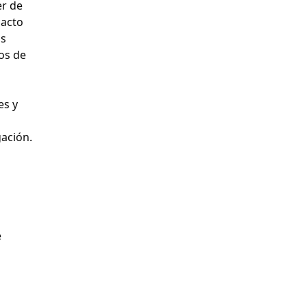
er de
pacto
os
os de
es y
gación.
e