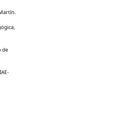
Martín.
ógica,
o de
IAE-