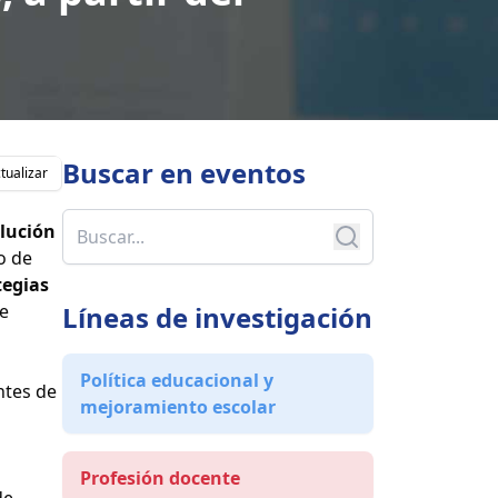
Buscar en
eventos
tualizar
lución
o de
tegias
de
Líneas de investigación
Política educacional y
ntes de
mejoramiento escolar
Profesión docente
de