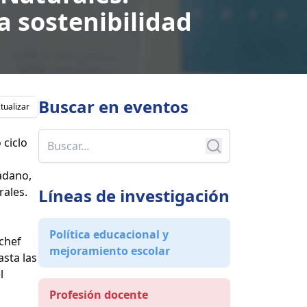
 sostenibilidad
Buscar en
eventos
tualizar
 ciclo
adano,
rales.
Líneas de investigación
Política educacional y
chef
mejoramiento escolar
asta las
l
Profesión docente