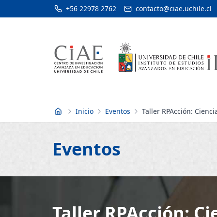
+56 22978 2762
contacto@ciae.uchile.cl
Inicio
Eventos
Taller RPAcción: Cienc
Inicio
Eventos
Taller RPAcción: Ci