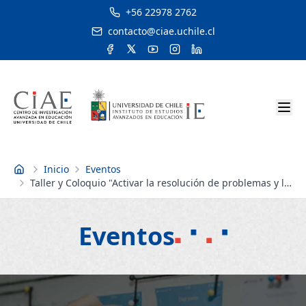
+56 22978 2762
contacto@ciae.uchile.cl
Inicio
Eventos
Inicio
Taller y Coloquio "Activar la resolución de problemas y la
indagación en las aulas. Un desafío para la escuela del
siglo XXI" (2da versión)
Eventos