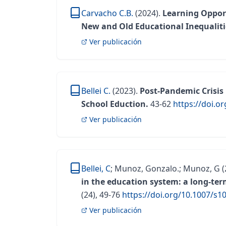
Carvacho C.B.
(2024).
Learning Opport
New and Old Educational Inequalitie
Ver publicación
Bellei C.
(2023).
Post-Pandemic Crisis 
School Eduction.
43-62
https://doi.o
Ver publicación
Bellei, C
;
Munoz, Gonzalo.
;
Munoz, G
(
in the education system: a long-ter
(24), 49-76
https://doi.org/10.1007/s1
Ver publicación