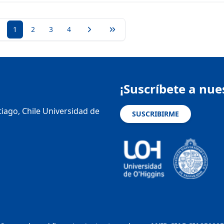
 página
ágina anterior
1
2
3
4
Página siguiente
Última página
¡Suscríbete a nue
tiago, Chile Universidad de
SUSCRIBIRME