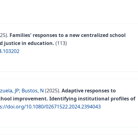
25).
Families' responses to a new centralized school
 justice in education.
(113)
24.103202
zuela, JP
;
Bustos, N
(2025).
Adaptive responses to
chool improvement. Identifying institutional profiles of
s://doi.org/10.1080/02671522.2024.2394043