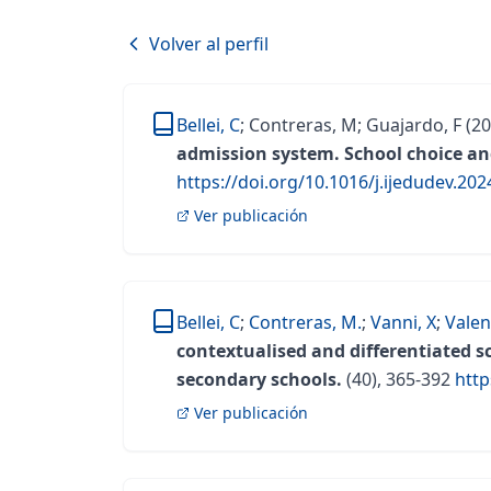
Volver al perfil
Bellei, C
;
Contreras, M
;
Guajardo, F
(20
admission system. School choice and
https://doi.org/10.1016/j.ijedudev.20
Ver publicación
Bellei, C
;
Contreras, M.
;
Vanni, X
;
Valen
contextualised and differentiated s
secondary schools.
(40), 365-392
http
Ver publicación