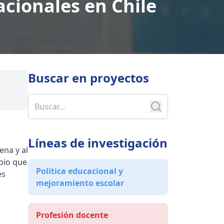
acionales en Chile
Buscar en
proyectos
Líneas de investigación
ena y al
mbio que
Política educacional y
es
mejoramiento escolar
Profesión docente