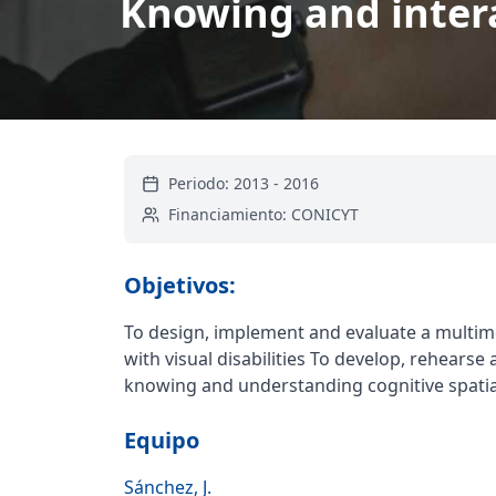
Knowing and intera
Periodo:
2013
-
2016
Financiamiento:
CONICYT
Objetivos:
To design, implement and evaluate a multim
with visual disabilities To develop, rehear
knowing and understanding cognitive spatial s
Equipo
Sánchez, J.