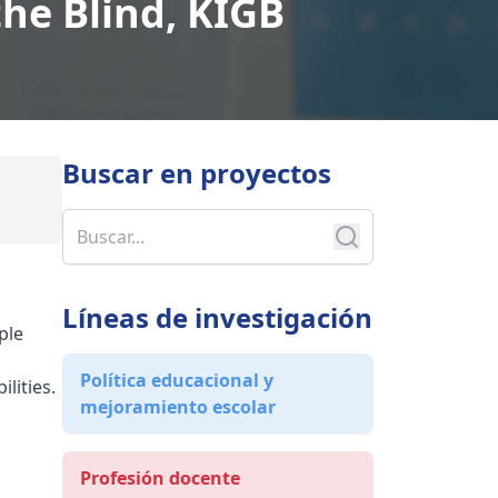
he Blind, KIGB
Buscar en
proyectos
Líneas de investigación
ple
Política educacional y
lities.
mejoramiento escolar
Profesión docente