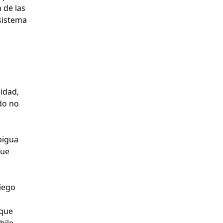
 de las
 sistema
lidad,
do no
bigua
que
iego
 que
hile