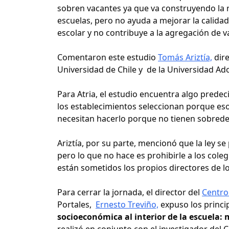
sobren vacantes ya que va construyendo la re
escuelas, pero no ayuda a mejorar la calida
escolar y no contribuye a la agregación de v
Comentaron este estudio
Tomás Ariztía,
dire
Universidad de Chile y de la Universidad Ado
Para Atria, el estudio encuentra algo predeci
los establecimientos seleccionan porque eso
necesitan hacerlo porque no tienen sobre
Ariztía, por su parte, mencionó que la ley s
pero lo que no hace es prohibirle a los cole
están sometidos los propios directores de lo
Para cerrar la jornada, el director del
Centro
Portales,
Ernesto Treviño,
expuso los princi
socioeconómica al interior de la escuela: 
realizó en conjunto con el investigador del 