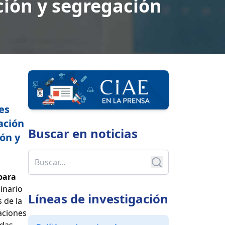
ción y segregación
es
ación
Buscar en
noticias
ión y
para
minario
Líneas de investigación
 de la
gaciones
adas