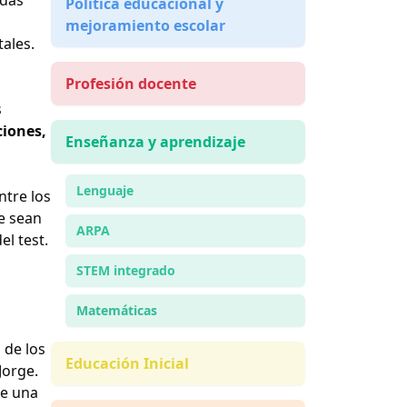
Política educacional y
mejoramiento escolar
ales.
Profesión docente
s
ciones,
Enseñanza y aprendizaje
Lenguaje
ntre los
e sean
ARPA
el test.
STEM integrado
Matemáticas
 de los
Educación Inicial
Jorge.
be una