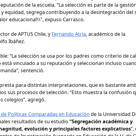
putación de la escuela. “La selección es parte de la gestión
d y equidad, segrega contribuyendo a la desintegración del
alor educacional\\", expuso Carrasco.
ctor de APTUS Chile, y
Fernando Atria
, académico de la
lfo Ibáñez.
ble: “La selección se usa por los padres como criterio de ca
 está vinculado a su reputación y seleccionan incluso cuan
demanda”, sentenció.
e presta para distintas interpretaciones, que es bastante am
gios sus procesos de selección. “Esto muestra la confusión 
s colegios”, agregó.
 de Políticas Comparadas en Educación
de la Universidad D
pales resultados de su estudio
“Segregación académica y
magnitud, evolución y principales factores explicativos
”,
Centro de Investigación Avanzada en Educación de la U. de C