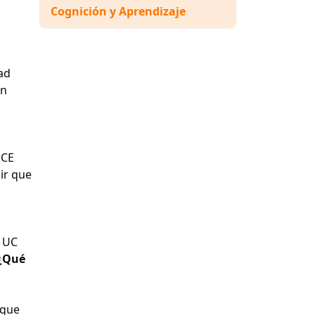
Cognición y Aprendizaje
ad
ón
MCE
ir que
n UC
 ¿Qué
nque