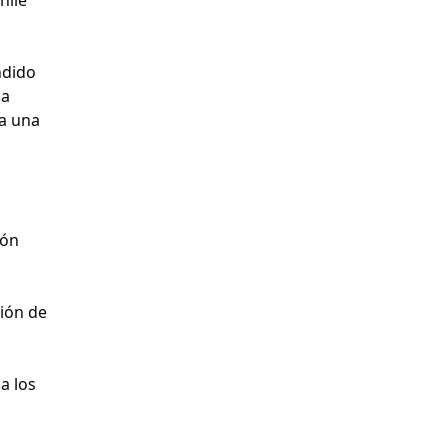
ndido
na
ra una
ión
ión de
a los