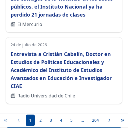
públicos, el Instituto Nacional ya ha
perdido 21 jornadas de clases
El Mercurio
24 de julio de 2026
Entrevista a Cristián Cabalín, Doctor en
Estudios de Políticas Educacionales y
Académico del Instituto de Estudios
Avanzados en Educación e Investigador
CIAE
Radio Universidad de Chile
...
Primera página
Página anterior
1
2
3
4
5
204
Página si
Úl