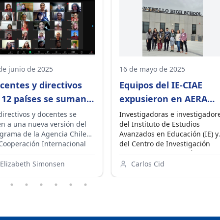
de junio de 2025
16 de mayo de 2025
centes y directivos
Equipos del IE-CIAE
 12 países se suman a
expusieron en AERA
eva versión del
2025, la mayor reunión
directivos y docentes se
Investigadoras e investigador
n a una nueva versión del
del Instituto de Estudios
ograma Escuelas
mundial de
grama de la Agencia Chilena
Avanzados en Educación (IE) y
ile
investigadores en
Cooperación Internacional
del Centro de Investigación
educación
a el Desarrollo (AGCID) y el
Avanzada en Educación (CIAE)
E, que lleva 7 años
de la Universidad de Chile
Elizabeth Simonsen
Carlos Cid
moviendo la formación
participaron en la
Reunión
ente y creando una
Anual de la American
unidad de aprendizaje
Educational Research
re escuelas de América
Association (AERA)
, el
ina y el Caribe relacionadas
encuentro más grande del