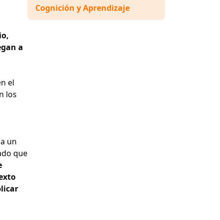
Cognición y Aprendizaje
io,
egan a
n el
n los
 a un
cado que
e
texto
licar