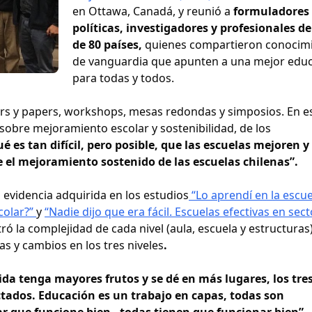
en Ottawa, Canadá, y reunió a
formuladores
políticas, investigadores y profesionales d
de 80 países,
quienes compartieron conocim
de vanguardia que apunten a una mejor edu
para todas y todos.
rs y papers, workshops, mesas redondas y simposios. En e
 sobre mejoramiento escolar y sostenibilidad, de los
ué es tan difícil, pero posible, que las escuelas mejoren y
 el mejoramiento sostenido de las escuelas chilenas”.
 evidencia adquirida en los estudios
“Lo aprendí en la escue
colar?”
y
“Nadie dijo que era fácil. Escuelas efectivas en sec
tró la complejidad de cada nivel (aula, escuela y estructuras)
as y cambios en los tres niveles
.
ida tenga mayores frutos y se dé en más lugares, los tre
ados. Educación es un trabajo en capas, todas son
r que funcione bien, todas tienen que funcionar bien”,