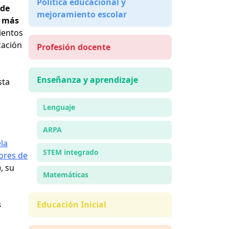
Política educacional y
 de
mejoramiento escolar
e más
ientos
cación
Profesión docente
Enseñanza y aprendizaje
sta
Lenguaje
ARPA
la
STEM integrado
tores de
, su
Matemáticas
s
Educación Inicial