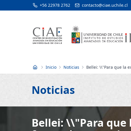
+56 22978 2762
contacto@ciae.uchile.cl
Inicio
Noticias
Bellei: \\"Para que la
Inicio
Noticias
Bellei: \\"Para que