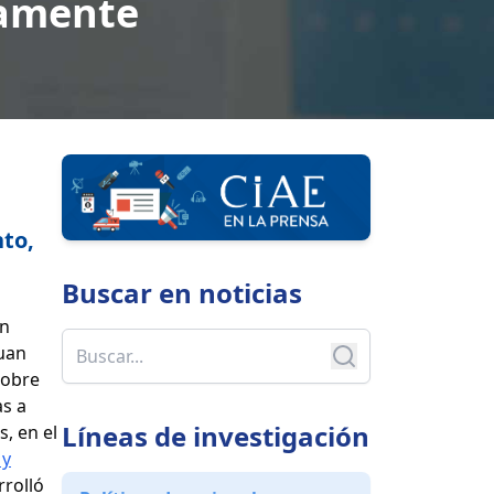
camente
nto,
Buscar en
noticias
ón
Juan
sobre
as a
Líneas de investigación
s, en el
 y
rrolló