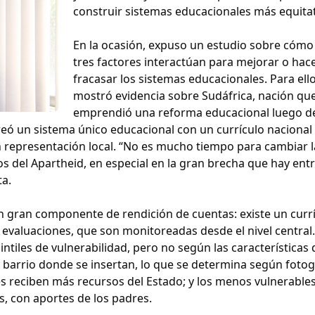
construir sistemas educacionales más equitat
En la ocasión, expuso un estudio sobre cómo
tres factores interactúan para mejorar o hac
fracasar los sistemas educacionales. Para ello
mostró evidencia sobre Sudáfrica, nación qu
emprendió una reforma educacional luego de
reó un sistema único educacional con un currículo nacional
on representación local. “No es mucho tiempo para cambiar l
s del Apartheid, en especial en la gran brecha que hay ent
ta.
n gran componente de rendición de cuentas: existe un curr
e evaluaciones, que son monitoreadas desde el nivel central.
ntiles de vulnerabilidad, pero no según las características 
l barrio donde se insertan, lo que se determina según fotog
es reciben más recursos del Estado; y los menos vulnerable
, con aportes de los padres.