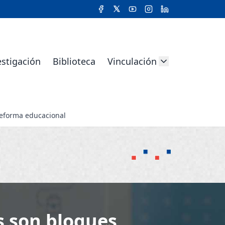
estigación
Biblioteca
Vinculación
reforma educacional
s son bloques