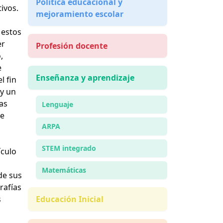
Política educacional y
ivos.
mejoramiento escolar
 estos
er
Profesión docente
,
e
Enseñanza y aprendizaje
l fin
 y un
as
Lenguaje
re
ARPA
STEM integrado
ículo
Matemáticas
de sus
rafías
s
Educación Inicial