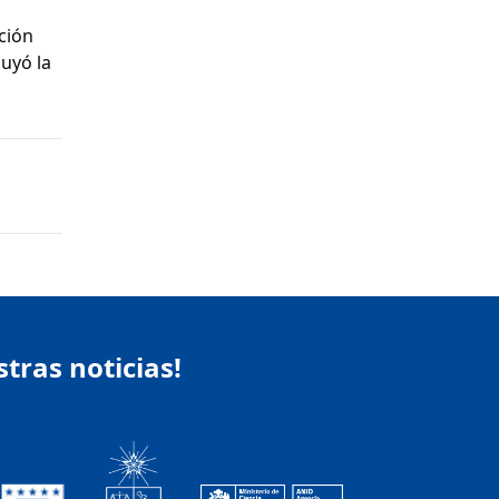
ción
luyó la
stras noticias!