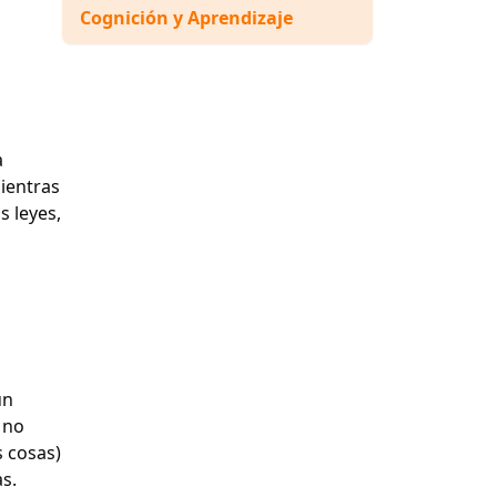
Cognición y Aprendizaje
a
Mientras
s leyes,
un
 no
s cosas)
s.