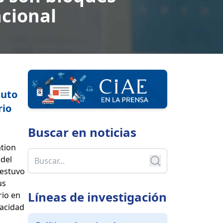
cional
tuto
rio
Buscar en
noticias
ation
 del
 estuvo
us
Líneas de investigación
rio en
pacidad