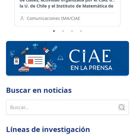
n
la U. de Chile y el Instituto de Matemática de
cu
la PUCV.
ma
la
Comunicaciones IMA/CIAE
en
in
un
Buscar en
noticias
Líneas de investigación