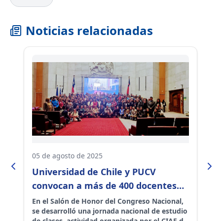
Noticias relacionadas
05 de agosto de 2025
12
Universidad de Chile y PUCV
D
convocan a más de 400 docentes
h
en el Congreso para debatir sobre
m
os
En el Salón de Honor del Congreso Nacional,
En
se desarrolló una jornada nacional de estudio
el
IA y educación matemática
de clases, actividad organizada por el CIAE de
Ed