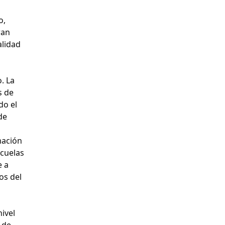
o,
ran
alidad
. La
s de
do el
de
mación
scuelas
e a
os del
ivel
 de