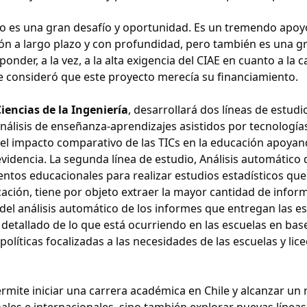
o es una gran desafío y oportunidad. Es un tremendo apoy
ón a largo plazo y con profundidad, pero también es una g
der, a la vez, a la alta exigencia del CIAE en cuanto a la c
e consideró que este proyecto merecía su financiamiento.
iencias de la Ingeniería
, desarrollará dos líneas de estudio
análisis de enseñanza-aprendizajes asistidos por tecnología
 el impacto comparativo de las TICs en la educación apoyan
videncia. La segunda línea de estudio, Análisis automático 
ntos educacionales para realizar estudios estadísticos que
cación, tiene por objeto extraer la mayor cantidad de infor
) del análisis automático de los informes que entregan las e
etallado de lo que está ocurriendo en las escuelas en bas
líticas focalizadas a las necesidades de las escuelas y lice
mite iniciar una carrera académica en Chile y alcanzar un n
ales e internacionales, sino también explorar nuevas líneas