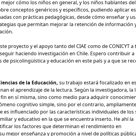
r mejor cómo los niños en general, y los niños hablantes del
obre conceptos genéricos y específicos, pudiendo aplicar e
onadas con prácticas pedagógicas, desde cómo enseñar y usa
rategias que permitan mejorar la retención de información y
ación.
 este proyecto y el apoyo tanto del CIAE como de CONICYT a 
seguir haciendo investigación en Chile. Espero contribuir a
 de psicolingüística y educación en este país y a que se re
iencias de la Educación,
su trabajo estará focalizado en e
nan el aprendizaje de la lectura. Según la investigadora, la 
o fin en sí misma, sino como medio para adquirir conocimie
nómeno cognitivo simple, sino por el contrario, ampliament
 es influenciado por las características individuales de los 
miliar y educativo en la que se encuentra inserto. He ahí la
tificar los factores que determinan el rendimiento en
su mejor enseñanza y promoción a nivel de políticas públic