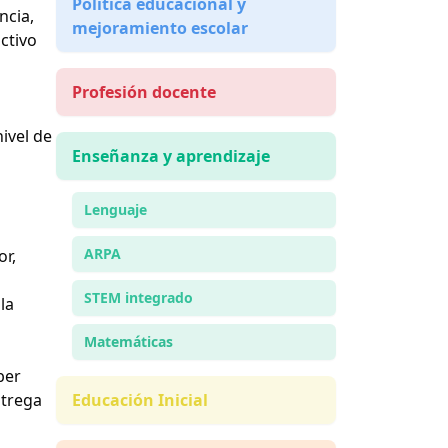
Política educacional y
ncia,
mejoramiento escolar
ctivo
Profesión docente
nivel de
Enseñanza y aprendizaje
Lenguaje
ARPA
r,
STEM integrado
la
Matemáticas
ber
ntrega
Educación Inicial