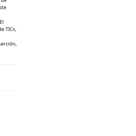
ste
El
de TICs,
erción,