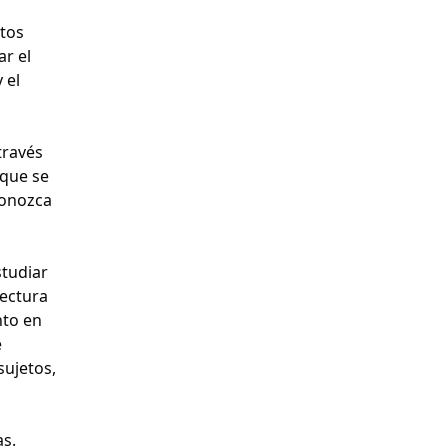
stos
r el
 el
través
 que se
conozca
studiar
lectura
nto en
e
sujetos,
as.