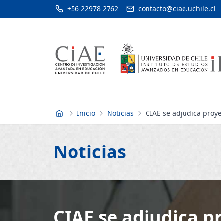
+56 22978 2762
contacto@ciae.uchile.cl
Inicio
Noticias
CIAE se adjudica proy
Inicio
Noticias
CIAE se adjudica p