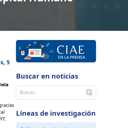
s, 5
Buscar en
noticias
iela
gracias
Líneas de investigación
tal
YT.
a