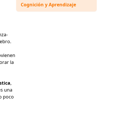
Cognición y Aprendizaje
nza-
rebro.
rovienen
orar la
stica
,
es una
co poco