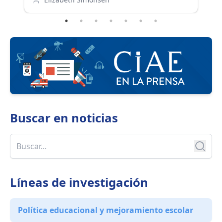
como el SAE y la ley SEP. Las modificaciones al
in
SAE que se discuten en el Congreso fueron
la
también parte del debate.
s
Buscar en
noticias
Líneas de investigación
Política educacional y mejoramiento escolar