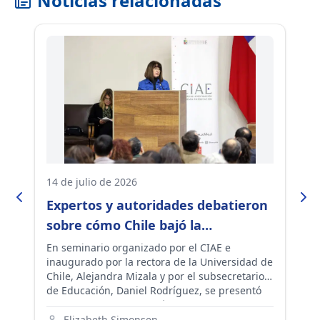
Noticias relacionadas
14 de julio de 2026
06
Expertos y autoridades debatieron
D
en
sobre cómo Chile bajó la
d
segregación escolar y las
l
En seminario organizado por el CIAE e
El
inaugurado por la rectora de la Universidad de
la
modificaciones al SAE
s
os
Chile, Alejandra Mizala y por el subsecretario
su
a
de Educación, Daniel Rodríguez, se presentó
y 
estudio que asocia la inédita baja en la
Es
segregación con las políticas de integración,
in
Elizabeth Simonsen