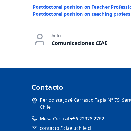
Postdoctoral position on Teacher Profess
Postdoctoral position on teaching profess
Autor
Comunicaciones CIAE
Contacto
Periodista José Carrasco Tapia N° 75, San
Chile
Mesa Central +56 22978 2762
contacto@ciae.uchile.cl