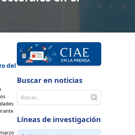
zo del
Buscar en
noticias
n
dos
idades
urante
Líneas de investigación
e marzo