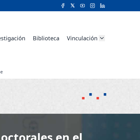
estigación
Biblioteca
Vinculación
le
octorales en el