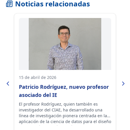
Noticias relacionadas
15 de abril de 2026
23
Patricio Rodríguez, nuevo profesor
C
s
asociado del IE
e
c
el
El profesor Rodríguez, quien también es
Un
investigador del CIAE, ha desarrollado una
y 
e
o
línea de investigación pionera centrada en la
pe
C
aplicación de la ciencia de datos para el diseño
Ci
y evaluación de políticas públicas en
cu