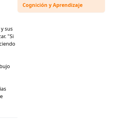
Cognición y Aprendizaje
 y sus
r. "Si
ciendo
ibujo
ias
 e