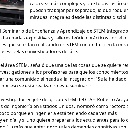
cada vez más complejos y que todas las área
pueden trabajar por separado, lo que requie
miradas integrales desde las distintas discipli
, el Seminario de Enseñanza y Aprendizaje de STEM Integrad
ía charlas expositivas y talleres teórico prácticos con el o
ones que se están realizando en STEM con un foco en la mir
 de escuelas e investigadores del área.
del área STEM, señaló que una de las cosas que se quiere re
investigaciones a los profesores para que los conocimientos
ear una comunidad alineada a la integración: "Se la ha dado 
y por eso se está realizando este seminario".
investigador en jefe del grupo STEM del CIAE, Roberto Araya
elas de ingeniería en Estados Unidos, nombró como rectora 
n poco porque en ingeniería está teniendo cada vez más
 en día, y si uno quiere preparar a los estudiantes para lo 
ión (...) más que antes porque las demandas cognitivas son