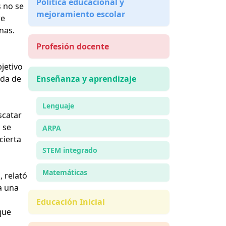
Política educacional y
s no se
mejoramiento escolar
re
nas.
Profesión docente
o
bjetivo
ada de
Enseñanza y aprendizaje
Lenguaje
scatar
 se
ARPA
cierta
STEM integrado
Matemáticas
, relató
a una
Educación Inicial
que