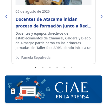
05 de agosto de 2026
30
n
Docentes de Atacama inician
C
proceso de formación junto a Red
d
ARPA para fortalecer el aprendizaje
a
Docentes y equipos directivos de
SL
 de
establecimientos de Chañaral, Caldera y Diego
Ar
en sus aulas
o
de Almagro participaron en las primeras
co
jornadas del Taller Red ARPA, dando inicio a un
De
proceso de formación que, durante los
in
próximos dos años, acompañará la
es
Pamela Sepúlveda
l
implementación de experiencias de resolución
ex
colaborativa de problemas y promoverá el
aprendizaje entre pares en las comunidades
educativas de la región.