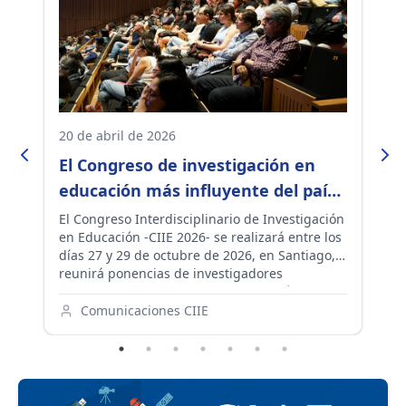
20 de abril de 2026
25
El Congreso de investigación en
C
educación más influyente del país
c
reunirá en Santiago a académicos,
e
El Congreso Interdisciplinario de Investigación
La
en Educación -CIIE 2026- se realizará entre los
pa
docentes y tomadores de decisión
días 27 y 29 de octubre de 2026, en Santiago, y
reunirá ponencias de investigadores
nacionales e internacionales. En su séptima
versión, el foco estará puesto en la educación
Comunicaciones CIIE
al servicio de la sociedad y el rol de la
investigación en una época de cambios.