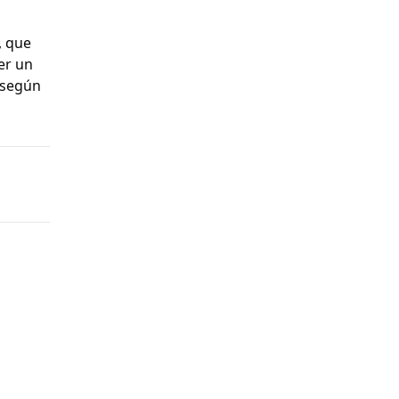
, que
er un
 según