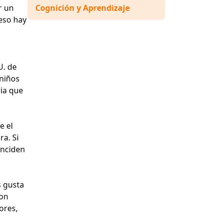
r un
Cognición y Aprendizaje
 eso hay
U. de
 niños
ria que
e el
ra. Si
inciden
s gusta
son
res,