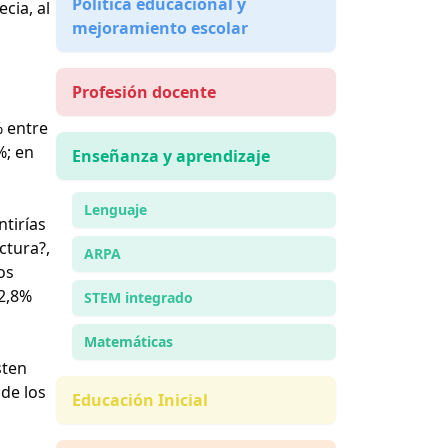
Política educacional y
cia, al
mejoramiento escolar
Profesión docente
% entre
%; en
Enseñanza y aprendizaje
Lenguaje
tirías
ctura?,
ARPA
os
72,8%
STEM integrado
Matemáticas
sten
 de los
Educación Inicial