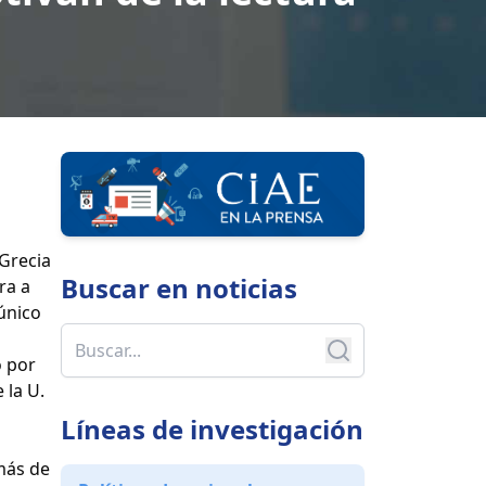
 Grecia
Buscar en
noticias
ra a
 único
o por
 la U.
Líneas de investigación
más de