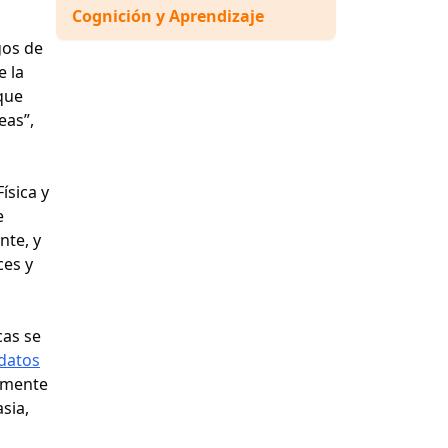
Cognición y Aprendizaje
gos de
e la
que
eas”,
ísica y
e
nte, y
ces y
cas se
 datos
armente
sia,