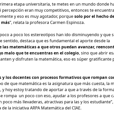
 primera etapa universitaria, te metes en un mundo donde h
ercepción eran muy competitivos, entonces te encuentr
temente y eso es muy agotador, porque
solo por el hecho de
o más
”, relata la profesora Carmen Espinoza.
 poco a poco los estereotipos han ido disminuyendo y que s
e sentido, destaca que es fundamental el aporte desde la
 de las matemáticas a que otros puedan avanzar, reencont
go malo que te encuentras en el colegio
, sino que abrir es
canten y disfruten la matemática, eso es súper gratificante 
s y los docentes con procesos formativos que rompan co
tipo de que matemática es la asignatura que más cuesta, la 
y hoy estoy tratando de aportar a que a través de la form
, se rompa un poco con eso, ayudar a los profesores a que 
 poco más llevaderas, atractivas para las y los estudiante”,
de la iniciativa ARPA Matemática del CIAE.