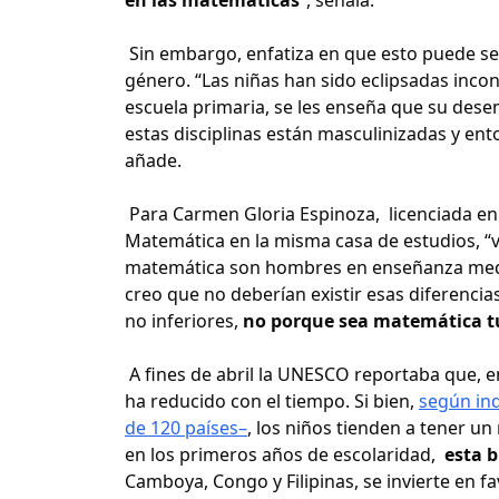
Sin embargo, enfatiza en que esto puede ser 
género. “Las niñas han sido eclipsadas inc
escuela primaria, se les enseña que su des
estas disciplinas están masculinizadas y en
añade.
Para Carmen Gloria Espinoza, licenciada en C
Matemática en la misma casa de estudios, “
matemática son hombres en enseñanza media
creo que no deberían existir esas diferencia
no inferiores,
no porque sea matemática tu 
A fines de abril la UNESCO reportaba que, e
ha reducido con el tiempo. Si bien,
según ind
de 120 países–
, los niños tienden a tener 
en los primeros años de escolaridad,
esta b
Camboya, Congo y Filipinas, se invierte en f