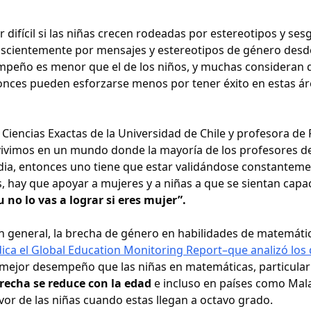
difícil si las niñas crecen rodeadas por estereotipos y ses
onscientemente por mensajes y estereotipos de género desd
empeño es menor que el de los niños, y muchas consideran 
tonces pueden esforzarse menos por tener éxito en estas ár
iencias Exactas de la Universidad de Chile y profesora de F
vivimos en un mundo donde la mayoría de los profesores d
, entonces uno tiene que estar validándose constanteme
s, hay que apoyar a mujeres y a niñas a que se sientan capa
no lo vas a lograr si eres mujer”.
n general, la brecha de género en habilidades de matemáti
ica el
Global Education Monitoring Report–que analizó los
un mejor desempeño que las niñas en matemáticas, particul
recha se reduce con la edad
e incluso en países como Mala
avor de las niñas cuando estas llegan a octavo grado.