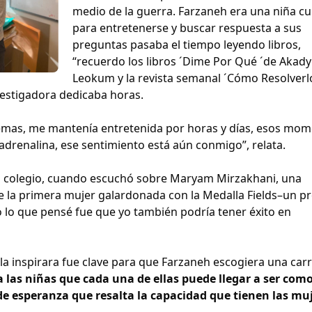
medio de la guerra. Farzaneh era una niña cu
para entretenerse y buscar respuesta a sus
preguntas pasaba el tiempo leyendo libros,
“recuerdo los libros ´Dime Por Qué ´de Akady
Leokum y la revista semanal ´Cómo Resolverlo
vestigadora dedicaba horas.
lemas, me mantenía entretenida por horas y días, esos mo
adrenalina, ese sentimiento está aún conmigo”, relata.
el colegio, cuando escuchó sobre Maryam Mirzakhani, una
e la primera mujer galardonada con la Medalla Fields–un p
 lo que pensé fue que yo también podría tener éxito en
a inspirara fue clave para que Farzaneh escogiera una car
 las niñas que cada una de ellas puede llegar a ser com
e esperanza que resalta la capacidad que tienen las mu