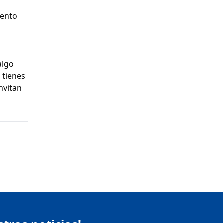
iento
algo
 tienes
nvitan