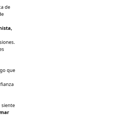
ca de
de
ista,
siones.
es
igo que
nfianza
 siente
rmar