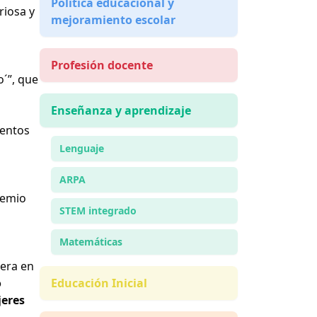
Política educacional y
riosa y
mejoramiento escolar
Profesión docente
´”, que
Enseñanza y aprendizaje
mentos
Lenguaje
ARPA
remio
STEM integrado
Matemáticas
rera en
o
Educación Inicial
jeres