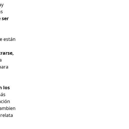
ay
as
 ser
e están
rarse,
a
para
n los
más
ación
cambien
 relata