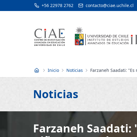
+56 22978 2762
contacto@ciae.uchile.cl
Inicio
Noticias
Farzaneh Saadati: "Es 
Inicio
Noticias
Farzaneh Saadati: 