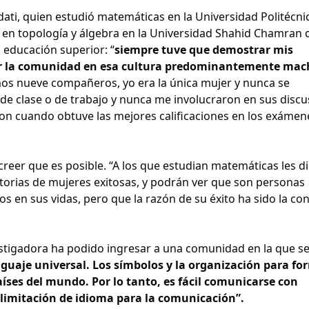
dati, quien estudió matemáticas en la Universidad Politécni
 en topología y álgebra en la Universidad Shahid Chamran 
a educación superior: “
siempre tuve que demostrar mis
or la comunidad en esa cultura predominantemente mach
os nueve compañeros, yo era la única mujer y nunca se
e clase o de trabajo y nunca me involucraron en sus discu
aron cuando obtuve las mejores calificaciones en los exámen
creer que es posible. “A los que estudian matemáticas les d
storias de mujeres exitosas, y podrán ver que son personas
 en sus vidas, pero que la razón de su éxito ha sido la co
vestigadora ha podido ingresar a una comunidad en la que se
guaje universal. Los símbolos y la organización para fo
íses del mundo. Por lo tanto, es fácil comunicarse con
 limitación de idioma para la comunicación”.