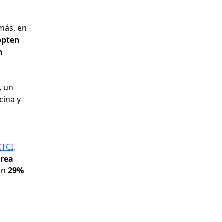
más, en
opten
n
, un
cina y
CTCI
,
área
un
29%