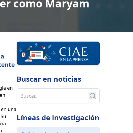
a ser como Maryam
da
cente
Buscar en
noticias
gía en
neh
a en una
Líneas de investigación
 Su
cia
n