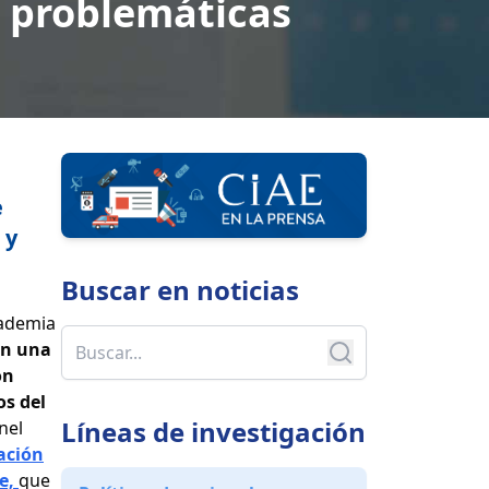
s problemáticas
e
 y
Buscar en
noticias
cademia
en una
on
os del
Líneas de investigación
nel
ación
e,
que