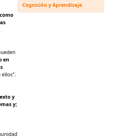
Cognición y Aprendizaje
a como
mas
,
 pueden
o en
as
ellos”.
exto y
emas y;
omunidad