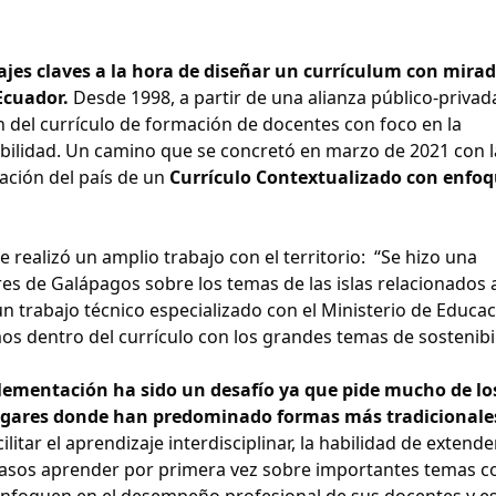
ajes claves a la hora de diseñar un currículum con mira
Ecuador.
Desde 1998, a partir de una alianza público-privad
 del currículo de formación de docentes con foco en la
abilidad. Un camino que se concretó en marzo de 2021 con l
ación del país de un
Currículo Contextualizado con enfoq
 realizó un amplio trabajo con el territorio: “Se hizo una
es de Galápagos sobre los temas de las islas relacionados a
un trabajo técnico especializado con el Ministerio de Educa
os dentro del currículo con los grandes temas de sostenibil
lementación ha sido un desafío ya que pide mucho de lo
lugares donde han predominado formas más tradicionale
ilitar el aprendizaje interdisciplinar, la habilidad de extende
 casos aprender por primera vez sobre importantes temas c
e enfoquen en el desempeño profesional de sus docentes y e