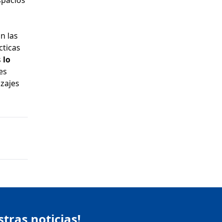
n las
cticas
s
lo
es
izajes
stras noticias!