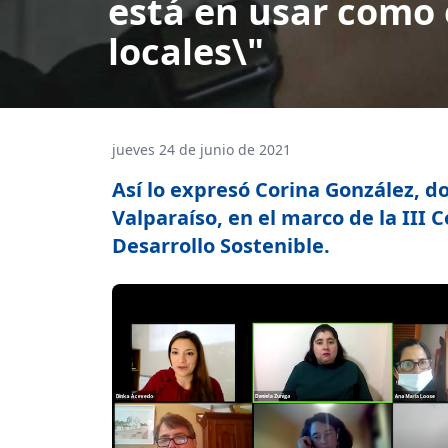
está en usar como 
locales\"
jueves 24 de junio de 2021
Así lo expresó Corina González, do
Valparaíso, en el marco de la III
Desarrollo Sostenible.