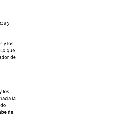
u
eza y
s y los
“Lo que
ador de
y los
hacia la
ndo
abe de