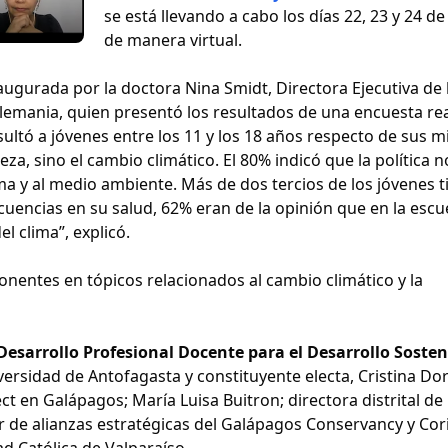
se está llevando a cabo los días 22, 23 y 24 de
de manera virtual.
augurada por la doctora Nina Smidt, Directora Ejecutiva de 
lemania, quien presentó los resultados de una encuesta re
sultó a jóvenes entre los 11 y los 18 años respecto de sus m
za, sino el cambio climático. El 80% indicó que la política 
ima y al medio ambiente. Más de dos tercios de los jóvenes 
uencias en su salud, 62% eran de la opinión que en la escu
l clima”, explicó.
onentes en tópicos relacionados al cambio climático y la
 Desarrollo Profesional Docente para el Desarrollo Sosten
iversidad de Antofagasta y constituyente electa, Cristina Do
ct en Galápagos; María Luisa Buitron; directora distrital de
r de alianzas estratégicas del Galápagos Conservancy y Cor
ad Católica de Valparaíso.