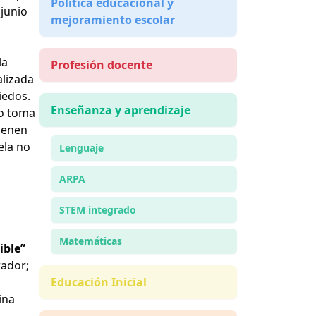
Política educacional y
 junio
mejoramiento escolar
la
Profesión docente
alizada
iedos.
Enseñanza y aprendizaje
no toma
tienen
ela no
Lenguaje
ARPA
STEM integrado
Matemáticas
ible”
rador;
Educación Inicial
ina