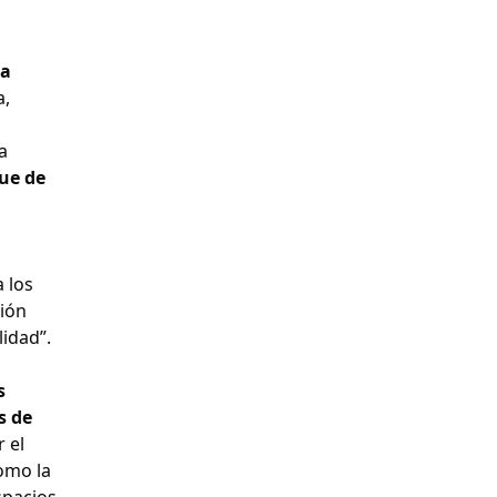
da
a,
a
ue de
 los
ción
idad”.
s
s de
r el
omo la
spacios