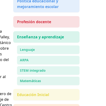
Política educacional y
mejoramiento escolar
Profesión docente
la
alley,
Enseñanza y aprendizaje
tánico
sobre
Lenguaje
s
o del
ARPA
STEM integrado
r al
Matemáticas
mero de
Educación Inicial
je de
 Centro