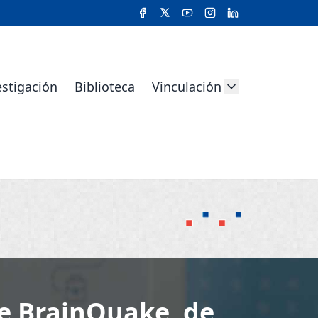
estigación
Biblioteca
Vinculación
e BrainQuake, de