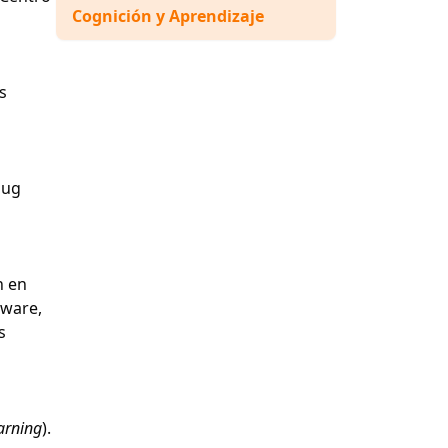
Cognición y Aprendizaje
s
ug
n en
tware,
s
arning
).