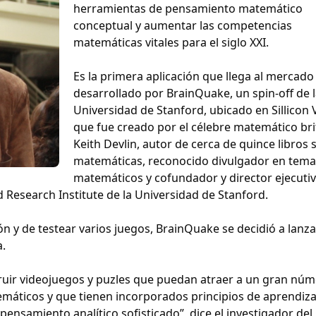
herramientas de pensamiento matemático
conceptual y aumentar las competencias
matemáticas vitales para el siglo XXI.
Es la primera aplicación que llega al mercado
desarrollado por BrainQuake, un spin-off de 
Universidad de Stanford, ubicado en Sillicon V
que fue creado por el célebre matemático bri
Keith Devlin, autor de cerca de quince libros 
matemáticas, reconocido divulgador en tema
matemáticos y cofundador y director ejecutiv
esearch Institute de la Universidad de Stanford.
 y de testear varios juegos, BrainQuake se decidió a lanza
.
ruir videojuegos y puzles que puedan atraer a un gran nú
máticos y que tienen incorporados principios de aprendiza
pensamiento analítico sofisticado”, dice el investigador del