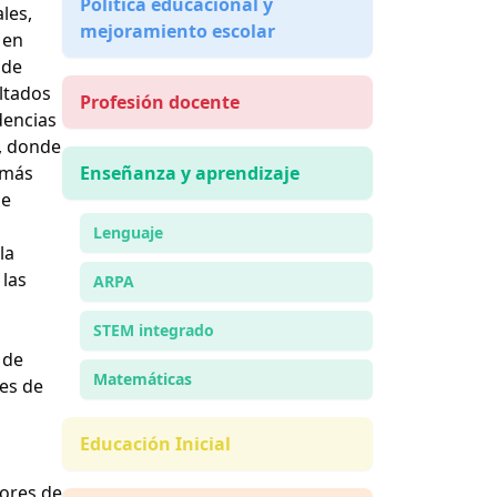
Política educacional y
les,
mejoramiento escolar
 en
 de
ltados
Profesión docente
dencias
, donde
 más
Enseñanza y aprendizaje
se
Lenguaje
la
 las
ARPA
STEM integrado
 de
Matemáticas
res de
Educación Inicial
sores de