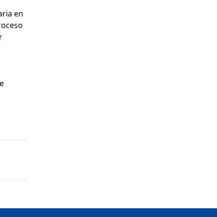
aria en
roceso
r
se