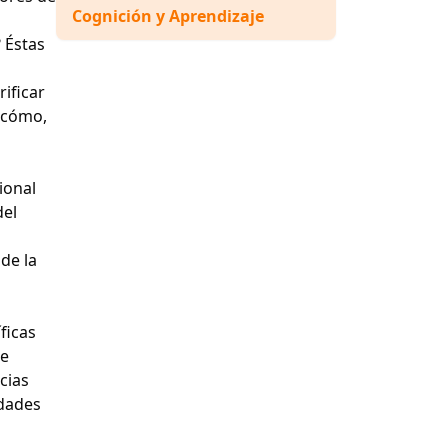
Cognición y Aprendizaje
 Éstas
rificar
 cómo,
ional
del
 de la
ficas
de
cias
idades