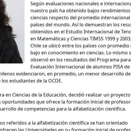
Según evaluaciones nacionales e internaciona
nuestro país ha obtenido bajos rendimientos
ciencias respecto del promedio internacional
países del mundo. Así lo demuestran los resu
obtenidos en el Estudio Internacional de Ten
en Matemáticas y Ciencias TIMSS 1999 y 2003
Chile se ubicó entre los países con promedio
bajo en conocimiento en ciencias. Lo mismo 
observó en los resultados del Programa para
Evaluación Internacional de alumnos PISA de 
hilenos evidenciaron, en promedio, un menor desarrollo de
 los estudiantes de la OCDE.
a en Ciencias de la Educación, decidió realizar un proyecto
s oportunidades que ofrece la formación inicial de profeso
rrollo de competencias para la alfabetización científica.
os referidos a la alfabetización científica se han orientado
ofrecen las Universidades en su formación inicial de profe