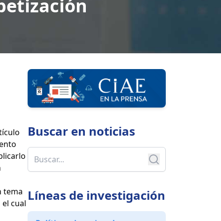
betización
Buscar en
noticias
ículo
iento
licarlo
n
Un tema
Líneas de investigación
el cual