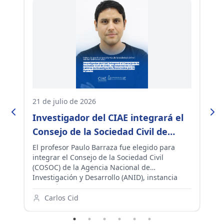
21 de julio de 2026
10
Investigador del CIAE integrará el
E
Consejo de la Sociedad Civil de
S
er
ANID, instancia que aporta a las
p
El profesor Paulo Barraza fue elegido para
Ac
integrar el Consejo de la Sociedad Civil
la
políticas de ciencia e investigación
s
a
(COSOC) de la Agencia Nacional de
Pa
del país
s
Investigación y Desarrollo (ANID), instancia
de
ar
que reúne a representantes de universidades,
qu
organizaciones de la sociedad civil y centros
el
Carlos Cid
de investigación para incorporar la
participación ciudadana en las políticas,