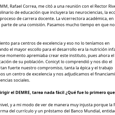
CMM, Rafael Correa, me citó a una reunión con el Rector Riv
plinario de educación que incluyera las neurociencias, la e
 proceso de carrera docente. La vicerrectora académica, en
ar parte de una comisión. Pasamos mucho tiempo en que no
iento para centros de excelencia y eso no lo teníamos en
o el mayor escollo para el desarrollo era la nutrición infan
 ese momento apremiaba crear este instituto, pues ahora e
ucación de su población. Conicyt lo comprendió y nos dio el
e tan fuerte nuestro compromiso, tanta la épica y el trabajo
s un centro de excelencia y nos adjudicamos el financiam
iencias sociales.
dirigir el DEMRE, tarea nada fácil ¿Qué fue lo primero que
ivel, y a mi modo de ver de manera muy injusta porque la 
forma del currículo y un préstamo del Banco Mundial, entid