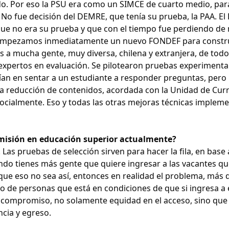
do. Por eso la PSU era como un SIMCE de cuarto medio, par
 No fue decisión del DEMRE, que tenía su prueba, la PAA. E
 que no era su prueba y que con el tiempo fue perdiendo d
o, empezamos inmediatamente un nuevo FONDEF para constr
s a mucha gente, muy diversa, chilena y extranjera, de todo
 expertos en evaluación. Se pilotearon pruebas experimenta
tían en sentar a un estudiante a responder preguntas, pero
a reducción de contenidos, acordada con la Unidad de Curr
 socialmente. Eso y todas las otras mejoras técnicas implem
admisión en educación superior actualmente?
Las pruebas de selección sirven para hacer la fila, en base 
ando tienes más gente que quiere ingresar a las vacantes qu
que eso no sea así, entonces en realidad el problema, más 
to de personas que está en condiciones de que si ingresa a
el compromiso, no solamente equidad en el acceso, sino que
cia y egreso.