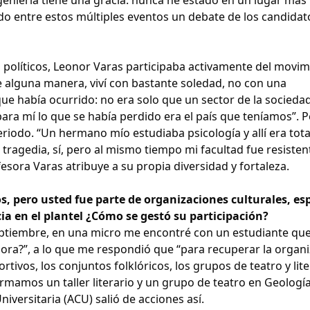
o entre estos múltiples eventos un debate de los candidato
s políticos, Leonor Varas participaba activamente del movi
“de alguna manera, viví con bastante soledad, no con una
que había ocurrido: no era solo que un sector de la socieda
ara mí lo que se había perdido era el país que teníamos”. 
eriodo. “Un hermano mío estudiaba psicología y allí era to
 tragedia, sí, pero al mismo tiempo mi facultad fue resisten
ofesora Varas atribuye a su propia diversidad y fortaleza.
s, pero usted fue parte de organizaciones culturales, es
cia en el plantel ¿Cómo se gestó su participación?
eptiembre, en una micro me encontré con un estudiante que
hora?”, a lo que me respondió que “para recuperar la organ
rtivos, los conjuntos folklóricos, los grupos de teatro y lite
mamos un taller literario y un grupo de teatro en Geología.
Universitaria (ACU) salió de acciones así.