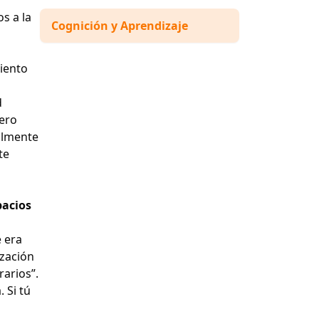
s a la
Cognición y Aprendizaje
miento
d
Pero
talmente
te
pacios
 era
ización
rarios”.
 Si tú