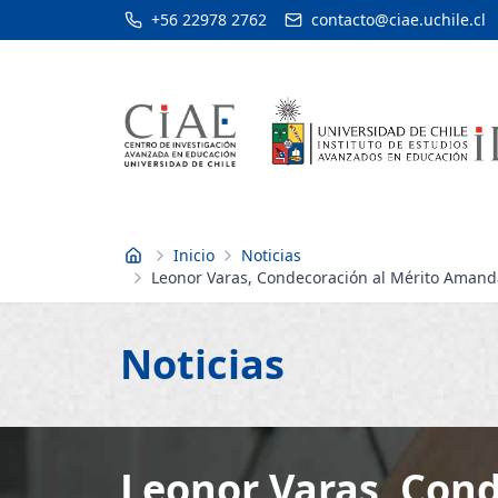
+56 22978 2762
contacto@ciae.uchile.cl
Inicio
Noticias
Inicio
Leonor Varas, Condecoración al Mérito Amanda 
Noticias
Leonor Varas, Con