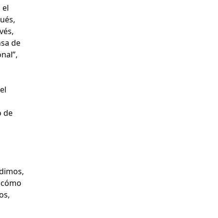
 el
ués,
vés,
nsa de
nal”,
el
o de
rdimos,
e cómo
os,