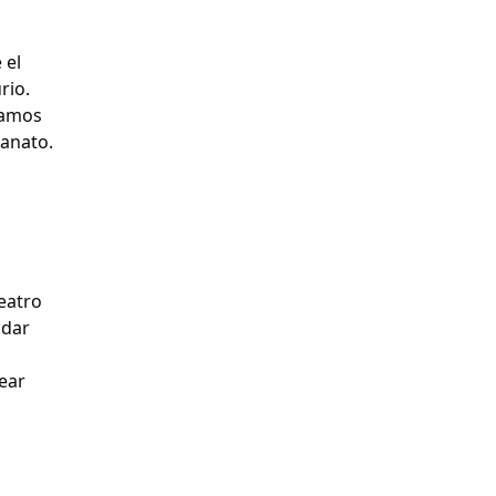
 el
rio.
íamos
canato.
eatro
ndar
ear