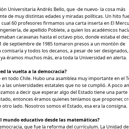
ión Universitaria Andrés Bello, que -de nuevo- la cosa más
nte de muy distintas edades y miradas políticas. Un hito fue
l cual 60 profesores firmamos una carta inserta en El Mercu
ngeniería, de apellido Poblete, a quien los académicos hac
rmaban caravanas hasta el octavo piso, donde estaba el de
 11 de septiembre de 1985 tomaron presos a un montón de
la comisaría y todos los decanos, a pesar de ser designados,
i ya éramos muchos más, era toda la Universidad en alerta.
ed la vuelta a la democracia?
en todo Chile. Hubo una asamblea muy importante en el T
a las universidades estatales que no se cumplió. A poco a
zamos a decir que esperar algo del Estado tiene una parte
stado, entonces éramos quienes teníamos que proponer, cr
de otro lado. Nosotros somos el Estado, esa era la consigna.
 al mundo educativo desde las matemáticas?
democracia, que fue la reforma del currículum. La Unidad de