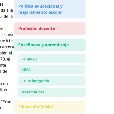
es
Política educacional y
da a la
mejoramiento escolar
, de la
en
Profesión docente
ar suya
ue irte
Enseñanza y aprendizaje
 carrera
ién el
Lenguaje
70, el
ante
ARPA
a de
STEM integrado
do en
í, en
Matemáticas
 “Eran
Educación Inicial
a