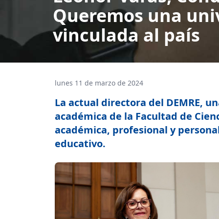
Queremos una univ
vinculada al país
lunes 11 de marzo de 2024
La actual directora del DEMRE, una
académica de la Facultad de Cienc
académica, profesional y personal
educativo.