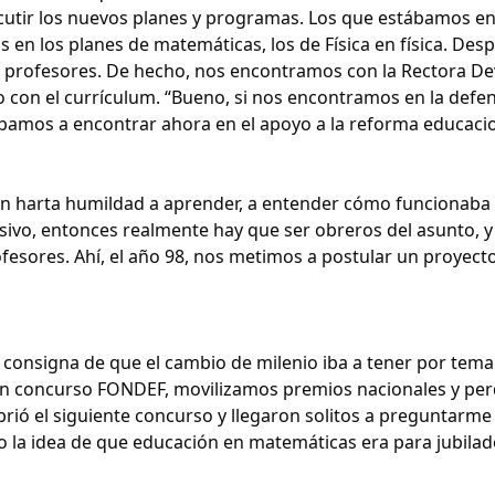
cutir los nuevos planes y programas. Los que estábamos en
n los planes de matemáticas, los de Física en física. Desp
 profesores. De hecho, nos encontramos con la Rectora De
con el currículum. “Bueno, si nos encontramos en la defe
íbamos a encontrar ahora en el apoyo a la reforma educacio
n harta humildad a aprender, a entender cómo funcionaba 
sivo, entonces realmente hay que ser obreros del asunto, y
ofesores. Ahí, el año 98, nos metimos a postular un proyect
a consigna de que el cambio de milenio iba a tener por tema
 un concurso FONDEF, movilizamos premios nacionales y pe
abrió el siguiente concurso y llegaron solitos a preguntarm
 la idea de que educación en matemáticas era para jubilad