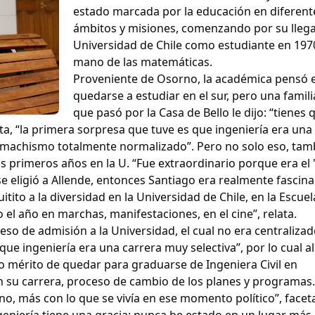
estado marcada por la educación en diferent
ámbitos y misiones, comenzando por su llega
Universidad de Chile como estudiante en 1970
mano de las matemáticas.
Proveniente de Osorno, la académica pensó 
quedarse a estudiar en el sur, pero una famili
que pasó por la Casa de Bello le dijo: “tienes q
a, “la primera sorpresa que tuve es que ingeniería era una
 machismo totalmente normalizado”. Pero no solo eso, tamb
s primeros años en la U. “Fue extraordinario porque era el '
e eligió a Allende, entonces Santiago era realmente fascin
itito a la diversidad en la Universidad de Chile, en la Escuel
o el año en marchas, manifestaciones, en el cine”, relata.
so de admisión a la Universidad, el cual no era centraliza
e ingeniería era una carrera muy selectiva”, por lo cual all
io mérito de quedar para graduarse de Ingeniera Civil en
 su carrera, proceso de cambio de los planes y programas.
o, más con lo que se vivía en ese momento político”, facet
eniería tiene una gracia: nunca he estado en un lugar más