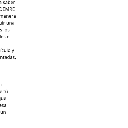
a saber
l DEMRE
e manera
uir una
s los
les e
ículo y
entadas,
a
e tú
que
 esa
 un