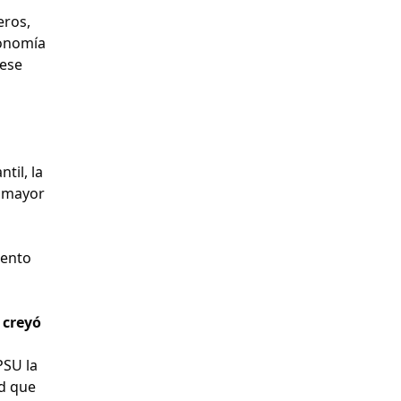
eros,
conomía
 ese
til, la
l mayor
iento
 creyó
PSU la
ad que