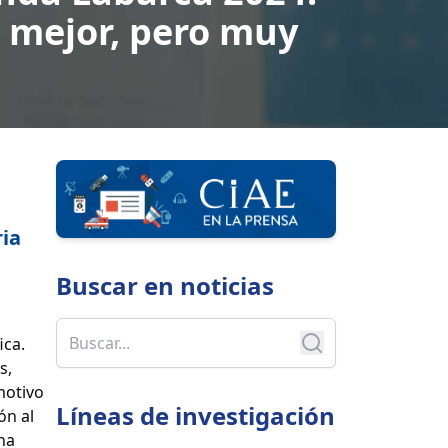
a mejor, pero muy
ria
Buscar en
noticias
ica.
s,
motivo
Líneas de investigación
ón al
ha