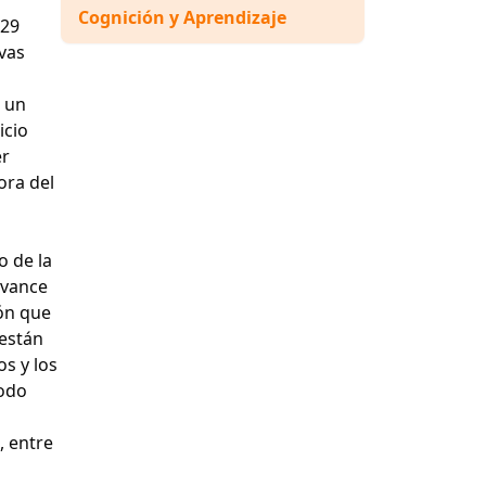
Cognición y Aprendizaje
 29
ivas
e un
icio
er
ora del
o de la
 avance
ión que
 están
os y los
modo
, entre