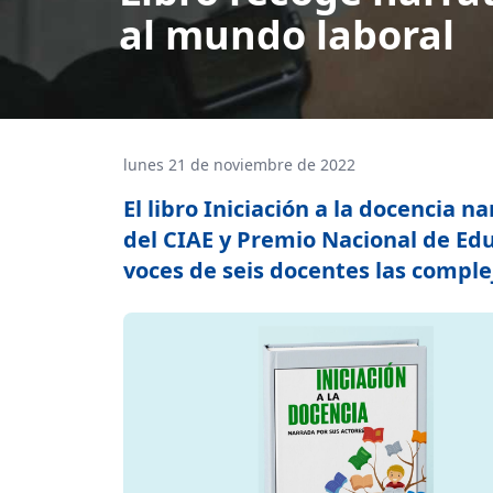
al mundo laboral
lunes 21 de noviembre de 2022
El libro Iniciación a la docencia 
del CIAE y Premio Nacional de Educ
voces de seis docentes las complej