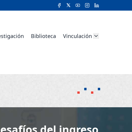
estigación
Biblioteca
Vinculación
esafíos del ingreso