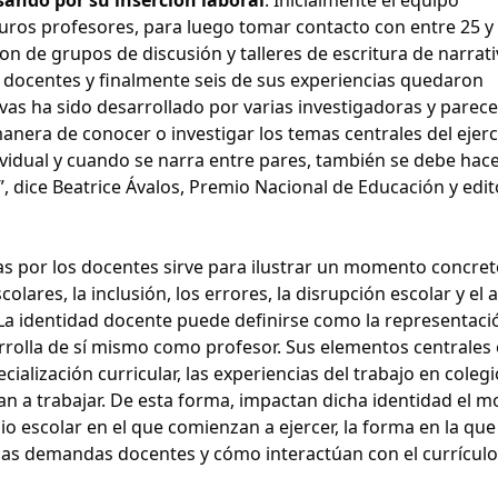
uros profesores, para luego tomar contacto con entre 25 y
on de grupos de discusión y talleres de escritura de narrat
docentes y finalmente seis de sus experiencias quedaron
tivas ha sido desarrollado por varias investigadoras y parec
era de conocer o investigar los temas centrales del ejerc
dividual y cuando se narra entre pares, también se debe hac
”, dice Beatrice Ávalos, Premio Nacional de Educación y edit
itas por los docentes sirve para ilustrar un momento concret
olares, la inclusión, los errores, la disrupción escolar y el
 La identidad docente puede definirse como la representac
arrolla de sí mismo como profesor. Sus elementos centrales
alización curricular, las experiencias del trabajo en colegi
an a trabajar. De esta forma, impactan dicha identidad el 
 escolar en el que comienzan a ejercer, la forma en la que
las demandas docentes y cómo interactúan con el currículo