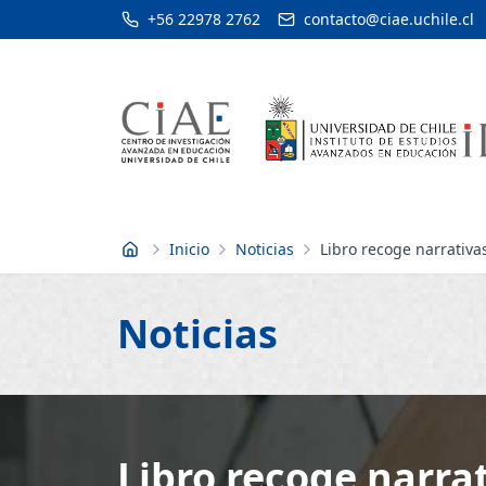
+56 22978 2762
contacto@ciae.uchile.cl
Inicio
Noticias
Libro recoge narrativa
Inicio
Noticias
Libro recoge narrat