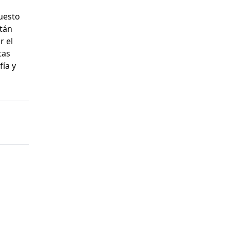
puesto
stán
r el
tas
fía y