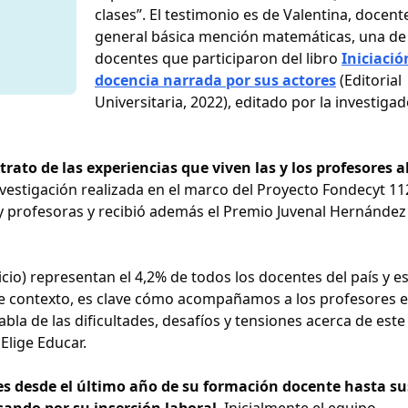
clases”. El testimonio es de Valentina, docent
general básica mención matemáticas, una de 
docentes que participaron del libro
Iniciació
docencia narrada por sus actores
(Editorial
Universitaria, 2022), editado por la investigad
trato de las experiencias que viven las y los profesores a
investigación realizada en el marco del Proyecto Fondecyt 1
 y profesoras y recibió además el Premio Juvenal Hernández
cio) representan el 4,2% de todos los docentes del país y es
te contexto, es clave cómo acompañamos a los profesores 
bla de las dificultades, desafíos y tensiones acerca de este
 Elige Educar.
tes desde el último año de su formación docente hasta su
sando por su inserción laboral
. Inicialmente el equipo