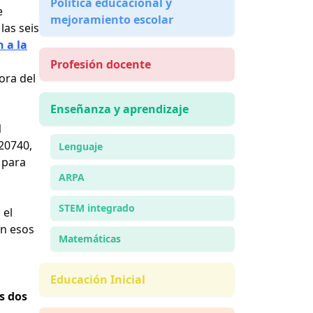
Política educacional y
e
mejoramiento escolar
las seis
n a la
Profesión docente
ora del
Enseñanza y aprendizaje
l
120740,
Lenguaje
 para
ARPA
STEM integrado
 el
en esos
Matemáticas
Educación Inicial
s dos