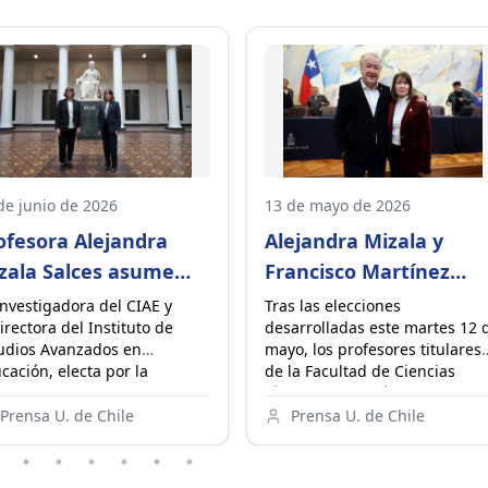
de junio de 2026
13 de mayo de 2026
ofesora Alejandra
Alejandra Mizala y
zala Salces asume
Francisco Martínez
mo Rectora de la
pasan a segunda vuelt
investigadora del CIAE y
Tras las elecciones
irectora del Instituto de
desarrolladas este martes 12 
iversidad de Chile
del proceso eleccionar
udios Avanzados en
mayo, los profesores titulares
de Rectoría 2026-2030
cación, electa por la
de la Facultad de Ciencias
unidad el 2 de junio de
Físicas y Matemáticas,
6, recibió la Medalla
Alejandra Mizala y Francisco
Prensa U. de Chile
Prensa U. de Chile
versidad de Chile de manos
Martínez, obtuvieron el 42,72
la Rectora Rosa Devés,
y el 23,02% de las preferencia
virtiéndose en la segunda
respectivamente, y avanzaron