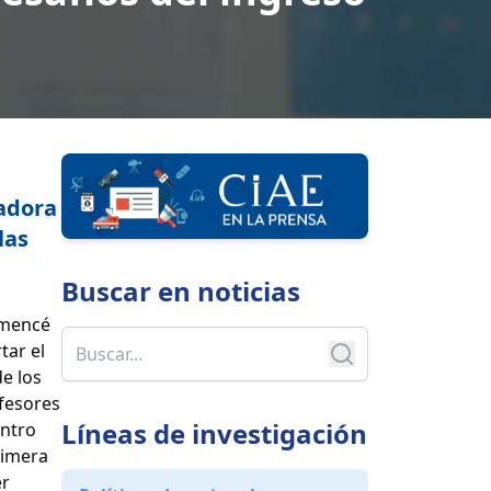
gadora
las
Buscar en
noticias
omencé
tar el
e los
ofesores
Líneas de investigación
entro
rimera
er