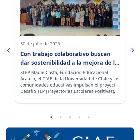
30 de julio de 2026
14
Con trabajo colaborativo buscan
E
dar sostenibilidad a la mejora de la
s
asistencia escolar
q
SLEP Maule Costa, Fundación Educacional
An
Arauco, el CIAE de la Universidad de Chile y las
Ch
t
comunidades educativas impulsan el proyecto
id
Desafío TEP (Trayectorias Escolares Positivas),
es
iniciativa orientada a fortalecer la asistencia
co
escolar y promover trayectorias educativas
le
a
exitosas.
Un
MI
es
ex
he